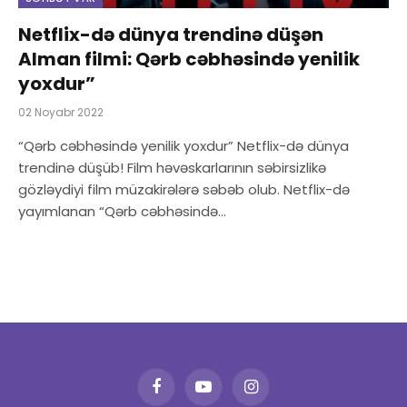
Netflix-də dünya trendinə düşən
Alman filmi: Qərb cəbhəsində yenilik
yoxdur”
02 Noyabr 2022
“Qərb cəbhəsində yenilik yoxdur” Netflix-də dünya
trendinə düşüb! Film həvəskarlarının səbirsizlikə
gözləydiyi film müzakirələrə səbəb olub. Netflix-də
yayımlanan “Qərb cəbhəsində…
Facebook
YouTube
Instagram