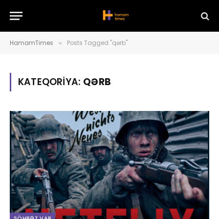
HamamTimes
Posts Tagged "qərb"
»
KATEQORIYA:
QƏRB
SÖHBƏT VAR