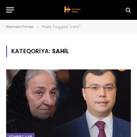
HamamTimes
Posts Tagged "sahil"
»
KATEQORIYA:
SAHIL
SÖHBƏT VAR