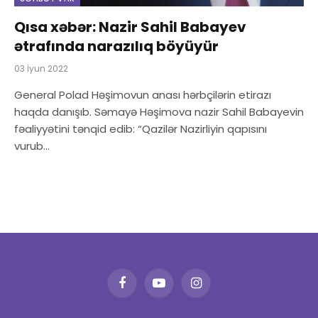
Qısa xəbər: Nazir Sahil Babayev
ətrafında narazılıq böyüyür
03 İyun 2022
General Polad Həşimovun anası hərbçilərin etirazı
haqda danışıb. Səmayə Həşimova nazir Sahil Babayevin
fəaliyyətini tənqid edib: “Qazilər Nazirliyin qapısını
vurub…
Facebook
YouTube
Instagram