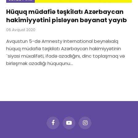
Hüquq müdafiə təşkilatı Azərbaycan
hakimiyyətini pisləyən bəyanat yayıb
06 Avqust 2020
Avqustun 5-də Amnesty International beynəlxalq
hüquq müdafiə təşkilatı Azərbaycan hakimiyyətinin
`siyasi müxalifəti, ifadə azadlığını, dinc toplaşmaq və
birləşmək azadlığı hüququnu…
Facebook
YouTube
Instagram