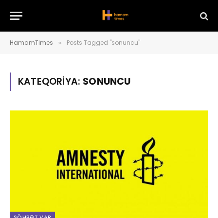
HamamTimes
Posts Tagged "sonuncu"
»
KATEQORIYA:
SONUNCU
SÖHBƏT VAR