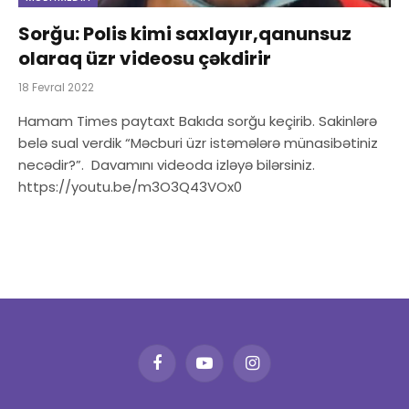
Sorğu: Polis kimi saxlayır,qanunsuz
olaraq üzr videosu çəkdirir
18 Fevral 2022
Hamam Times paytaxt Bakıda sorğu keçirib. Sakinlərə
belə sual verdik “Məcburi üzr istəmələrə münasibətiniz
necədir?”. Davamını videoda izləyə bilərsiniz.
https://youtu.be/m3O3Q43VOx0
Facebook
YouTube
Instagram