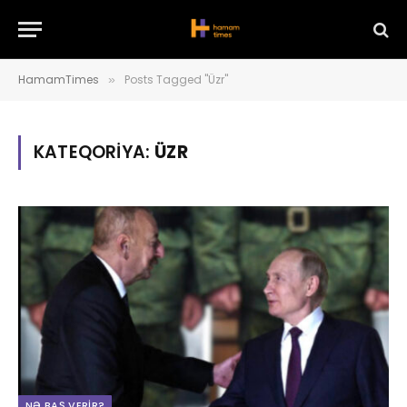
HamamTimes
Posts Tagged "Üzr"
»
KATEQORIYA:
ÜZR
NƏ BAŞ VERIR?