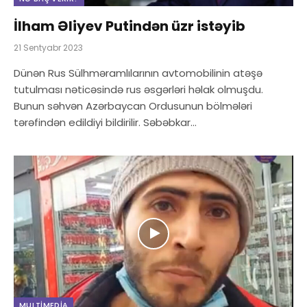
İlham Əliyev Putindən üzr istəyib
21 Sentyabr 2023
Dünən Rus Sülhməramlılarının avtomobilinin atəşə
tutulması nəticəsində rus əsgərləri həlak olmuşdu.
Bunun səhvən Azərbaycan Ordusunun bölmələri
tərəfindən edildiyi bildirilir. Səbəbkar…
MULTIMEDIA