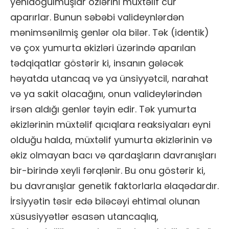
yenidoğulmuşlar özlərini müxtəlif cür
aparırlar. Bunun səbəbi valideynlərdən
mənimsənilmiş genlər ola bilər. Tək (identik)
və çox yumurta əkizləri üzərində aparılan
tədqiqatlar göstərir ki, insanın gələcək
həyatda utancaq və ya ünsiyyətcil, narahat
və ya sakit olacağını, onun valideylərindən
irsən aldığı genlər təyin edir. Tək yumurta
əkizlərinin müxtəlif qıcıqlara reaksiyaları eyni
olduğu halda, müxtəlif yumurta əkizlərinin və
əkiz olmayan bacı və qardaşların davranışları
bir-birində xeyli fərqlənir. Bu onu göstərir ki,
bu davranışlar genetik faktorlarla əlaqədardır.
İrsiyyətin təsir edə biləcəyi ehtimal olunan
xüsusiyyətlər əsasən utancaqlıq,