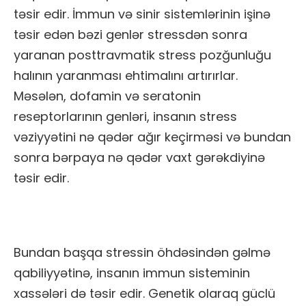
təsir edir. İmmun və sinir sistemlərinin işinə
təsir edən bəzi genlər stressdən sonra
yaranan posttravmatik stress pozğunluğu
halının yaranması ehtimalını artırırlar.
Məsələn, dofamin və seratonin
reseptorlarının genləri, insanın stress
vəziyyətini nə qədər ağır keçirməsi və bundan
sonra bərpaya nə qədər vaxt gərəkdiyinə
təsir edir.
Bundan başqa stressin öhdəsindən gəlmə
qabiliyyətinə, insanın immun sisteminin
xassələri də təsir edir. Genetik olaraq güclü