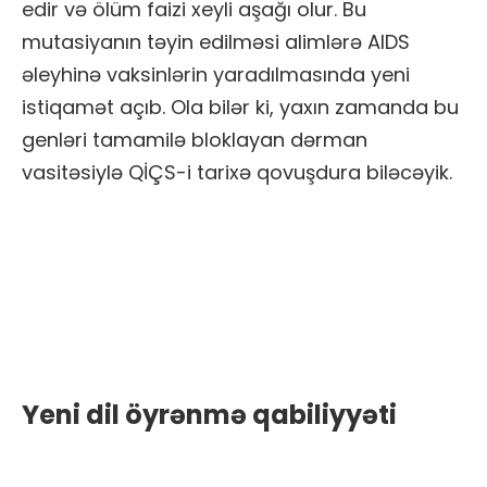
edir və ölüm faizi xeyli aşağı olur. Bu
mutasiyanın təyin edilməsi alimlərə AIDS
əleyhinə vaksinlərin yaradılmasında yeni
istiqamət açıb. Ola bilər ki, yaxın zamanda bu
genləri tamamilə bloklayan dərman
vasitəsiylə QİÇS-i tarixə qovuşdura biləcəyik.
Yeni dil öyrənmə qabiliyyəti