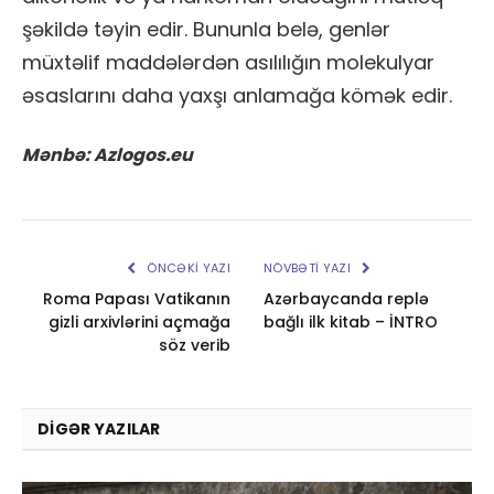
şəkildə təyin edir. Bununla belə, genlər
müxtəlif maddələrdən asılılığın molekulyar
əsaslarını daha yaxşı anlamağa kömək edir.
Mənbə: Azlogos.eu
ÖNCƏKI YAZI
NÖVBƏTI YAZI
Roma Papası Vatikanın
Azərbaycanda replə
gizli arxivlərini açmağa
bağlı ilk kitab – İNTRO
söz verib
DIGƏR YAZILAR