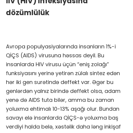
İİV (HIV) infeksiyasına
dözümlülük
Avropa populyasiyalarında insanların 1%-i
QİÇS (AIDS) virusuna həssas deyil. Bu
insanlarda HIV virusu üçün “eniş zolağı”
funksiyasını yerinə yetirən zülalı sintez edən
hər iki gen surətində deffekt var. Əgər bu
genlərdən yalnız birində deffekt olsa, adam
yenə də AIDS tuta bilər, amma bu zaman
yoluxma ehtimalı 10-13% aşağı olur. Bundan
savayı elə insanlarda QİÇS-ə yoluxma baş
verdiyi halda belə, xəstəlik daha ləng inkişaf