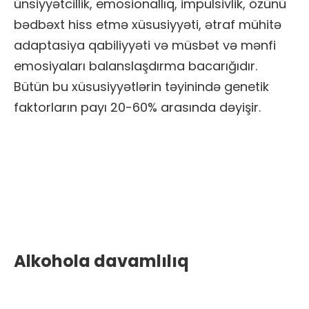
ünsiyyətcillik, emosionallıq, impulsivlik, özünü
bədbəxt hiss etmə xüsusiyyəti, ətraf mühitə
adaptasiya qabiliyyəti və müsbət və mənfi
emosiyaları balanslaşdırma bacarığıdır.
Bütün bu xüsusiyyətlərin təyinində genetik
faktorların payı 20-60% arasında dəyişir.
Alkohola davamlılıq