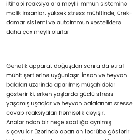
iltihabi reaksiyalara meylli immun sisteminə
malik insanlar, yüksək stress mühitində, ürək-
damar sistemi və autoimmun xəstəliklərə
daha çox meylli olurlar.
Genetik apparat doğuşdan sonra da ətraf
mühit şərtlərinə uyğunlaşır. İnsan və heyvan
balaları üzərində aparılmış müşahidələr
göstərir ki, erkən yaşlarda güclü stress
yaşamış uşaqlar və heyvan balalarının sressə
cavab reaksiyaları həmişəlik dəyişir.
Analarından bir neçə saatlığa ayrılmış
siçovullar üzərində aparılan təcrübə göstərir