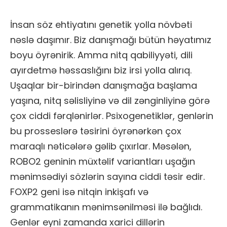
İnsan söz ehtiyatını genetik yolla növbəti
nəslə daşımır. Biz danışmağı bütün həyatımız
boyu öyrənirik. Amma nitq qabiliyyəti, dili
ayırdetmə həssaslığını biz irsi yolla alırıq.
Uşaqlar bir-birindən danışmağa başlama
yaşına, nitq səlisliyinə və dil zənginliyinə görə
çox ciddi fərqlənirlər. Psixogenetiklər, genlərin
bu prosseslərə təsirini öyrənərkən çox
maraqlı nəticələrə gəlib çıxırlar. Məsələn,
ROBO2 geninin müxtəlif variantları uşağın
mənimsədiyi sözlərin sayına ciddi təsir edir.
FOXP2 geni isə nitqin inkişafı və
grammatikanın mənimsənilməsi ilə bağlıdı.
Genlər eyni zamanda xarici dillərin