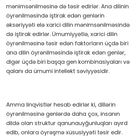
mənimsənilməsinə də təsir edirlər. Ana dilinin
öyrənilməsində iştirak edən genlərin
əksəriyyəti elə xarici dilin mənimsənilməsində
də iştirak edirlər. Ümumiyyətlə, xarici dilin
öyrənilməsinə təsir edən faktorların üçdə biri
ana dilin öyrənilməsində iştirak edən genlər,
digər üçdə biri başqa gen kombinasiyaları və
qalanı da ümumi intellekt səviyyəsidir.
Amma linqvistlər hesab edirlər ki, dillərin
öyrənilməsinə genlərdə daha çox, insanın
dildə olan struktur qanunauyğunluqları ayırd
edib, onlara öyrəşmə xüsusiyyəti təsir edir.