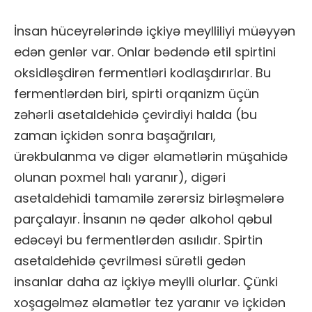
İnsan hüceyrələrində içkiyə meylliliyi müəyyən
edən genlər var. Onlar bədəndə etil spirtini
oksidləşdirən fermentləri kodlaşdırırlar. Bu
fermentlərdən biri, spirti orqanizm üçün
zəhərli asetaldehidə çevirdiyi halda (bu
zaman içkidən sonra başağrıları,
ürəkbulanma və digər əlamətlərin müşahidə
olunan poxmel halı yaranır), digəri
asetaldehidi tamamilə zərərsiz birləşmələrə
parçalayır. İnsanın nə qədər alkohol qəbul
edəcəyi bu fermentlərdən asılıdır. Spirtin
asetaldehidə çevrilməsi sürətli gedən
insanlar daha az içkiyə meylli olurlar. Çünki
xoşagəlməz əlamətlər tez yaranır və içkidən