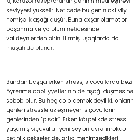
ki, kortizol reseptorunun geninin metilləşməsi
səviyyəsi yüksəlir. Nəticədə bu genin aktivliyi
həmişəlik aşağı düşür. Buna oxşar əlamətlər
boşanma və ya ölüm nəticəsində
valideynlərdən birini itirmiş uşaqlarda da
müşahidə olunur.
Bundan başqa erkən stress, siçovullarda bəzi
öyrənmə qabiliyyətlərinin də aşağı düşməsinə
səbəb olur. Bu heç də o demək deyil ki, onların
genləri stresslə üzləşməyən siçovulların
genlərindən “pisdir”. Erkən körpəlikdə stress
yaşamış siçovullar yeni şeyləri öyrənməkdə
çətinlik çəksələr də, artıq mənimsədikləri