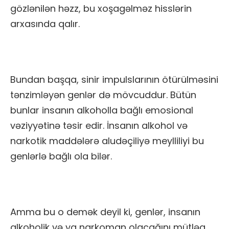
gözlənilən həzz, bu xoşagəlməz hisslərin
arxasında qalır.
Bundan başqa, sinir impulslarının ötürülməsini
tənzimləyən genlər də mövcuddur. Bütün
bunlar insanın alkoholla bağlı emosional
vəziyyətinə təsir edir. İnsanın alkohol və
narkotik maddələrə aludəçiliyə meylliliyi bu
genlərlə bağlı ola bilər.
Amma bu o demək deyil ki, genlər, insanın
alkoholik və ya narkoman olacağını mütləq