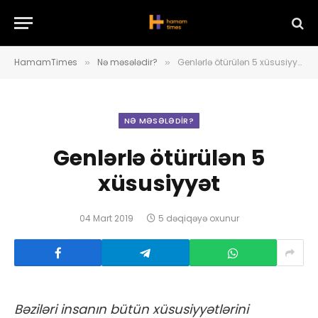
HamamTimes
Nə məsələdir?
Genlərlə ötürülən 5 xüsusiyyət
»
»
NƏ MƏSƏLƏDIR?
Genlərlə ötürülən 5
xüsusiyyət
04 Mart 2019
5 dəqiqəyə oxunur
Bəziləri insanın bütün xüsusiyyətlərini