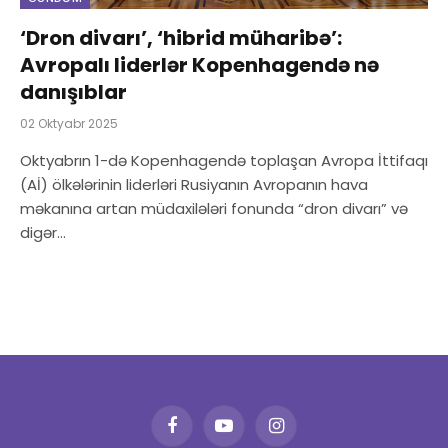
‘Dron divarı’, ‘hibrid müharibə’:
Avropalı liderlər Kopenhagendə nə
danışıblar
02 Oktyabr 2025
Oktyabrın 1-də Kopenhagendə toplaşan Avropa İttifaqı
(Aİ) ölkələrinin liderləri Rusiyanın Avropanın hava
məkanına artan müdaxilələri fonunda “dron divarı” və
digər…
Facebook
YouTube
Instagram