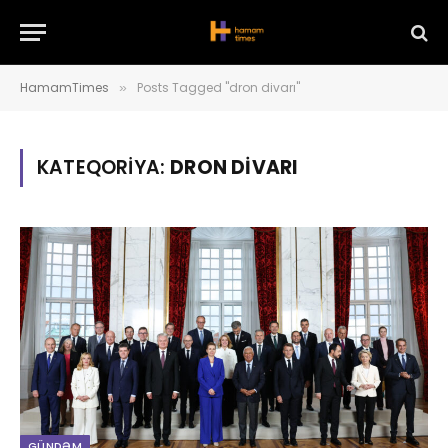
HamamTimes
Posts Tagged "dron divarı"
»
KATEQORIYA:
DRON DIVARI
GÜNDƏM