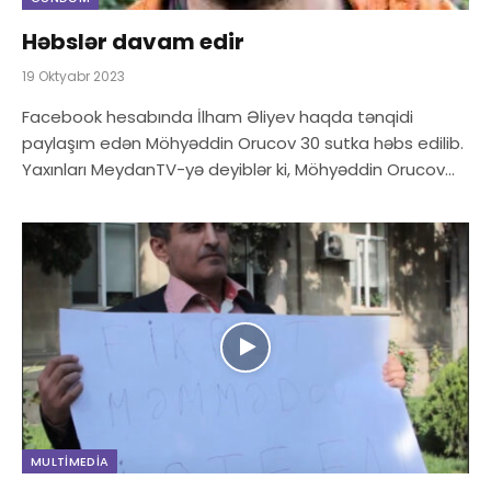
Həbslər davam edir
19 Oktyabr 2023
Facebook hesabında İlham Əliyev haqda tənqidi
paylaşım edən Möhyəddin Orucov 30 sutka həbs edilib.
Yaxınları MeydanTV-yə deyiblər ki, Möhyəddin Orucov…
MULTIMEDIA