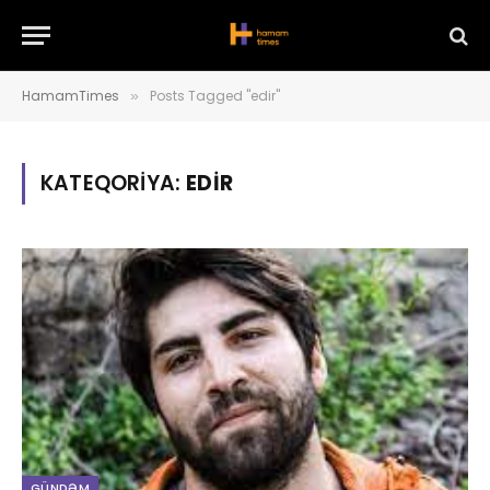
HamamTimes
Posts Tagged "edir"
»
KATEQORIYA:
EDIR
GÜNDƏM