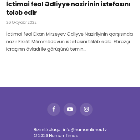
İctimai fəal Ədliyyə nazirinin istefasını
tələb edir
26 Oktyabr 2022
İctimai fəal Elxan Mirzəyev Ədliyyə Nazirliyinin qarşısında
nazir Fikrət Məmmədovun istefasını tələb edib. Etirazçı
icraçının övladı ilə görüşünü təmin…
Facebook
YouTube
Instagram
Bizimlə əlaqə : info@hamamtimes.tv
© 2026 HamamTimes