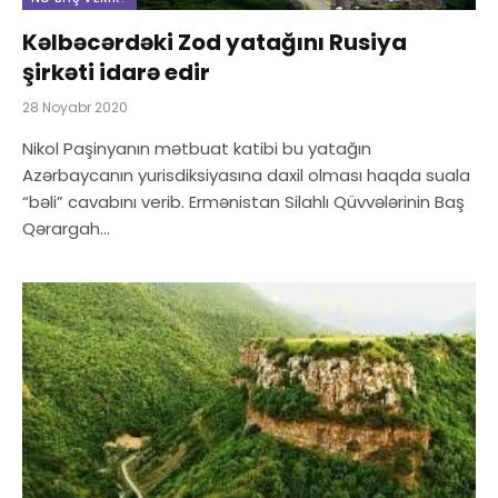
Kəlbəcərdəki Zod yatağını Rusiya
şirkəti idarə edir
28 Noyabr 2020
Nikol Paşinyanın mətbuat katibi bu yatağın
Azərbaycanın yurisdiksiyasına daxil olması haqda suala
“bəli” cavabını verib. Ermənistan Silahlı Qüvvələrinin Baş
Qərargah…