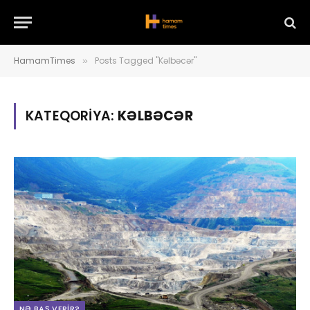
HamamTimes
Posts Tagged "Kəlbəcər"
»
KATEQORIYA:
KƏLBƏCƏR
NƏ BAŞ VERIR?