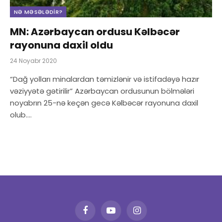
NƏ MƏSƏLƏDIR?
MN: Azərbaycan ordusu Kəlbəcər
rayonuna daxil oldu
24 Noyabr 2020
“Dağ yolları minalardan təmizlənir və istifadəyə hazır
vəziyyətə gətirilir” Azərbaycan ordusunun bölmələri
noyabrın 25-nə keçən gecə Kəlbəcər rayonuna daxil
olub.…
Facebook
YouTube
Instagram