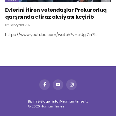
Evlərini itirən vətəndaşlar Prokurorluq
qarşısında etiraz aksiyası keçirib
02 Sentyabr 2020
https://www.youtube.com/watch?v=ciUgi7jh71s
Facebook
YouTube
Instagram
Bizimlə əlaqə : info@hamamtimes.tv
© 2026 HamamTimes