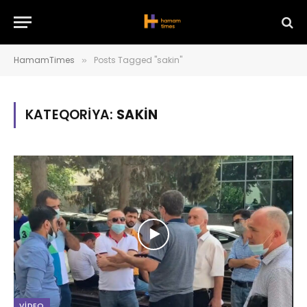
HamamTimes
Posts Tagged "sakin"
»
KATEQORIYA:
SAKIN
VIDEO