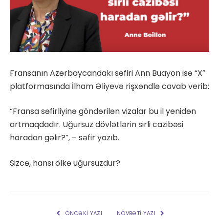
Fransanın Azərbaycandakı səfiri Ann Buayon isə “X”
platformasında İlham Əliyevə rişxəndlə cavab verib:
“Fransa səfirliyinə göndərilən vizalar bu il yenidən
artmaqdadır. Uğursuz dövlətlərin sirli cazibəsi
haradan gəlir?”, – səfir yazıb.
Sizcə, hansı ölkə uğursuzdur?
ÖNCƏKI YAZI
NÖVBƏTI YAZI