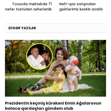
Tovuzda məktəbdə 71
Neft-qaz satışından
nəfər tüstüdən zəhərlənib
gəlirlərimiz kəskin azalıb
DIGƏR YAZILAR
Prezidentin keçmiş kürəkəni Emin Ağalarovun
balaca qardaşları gündəm olub