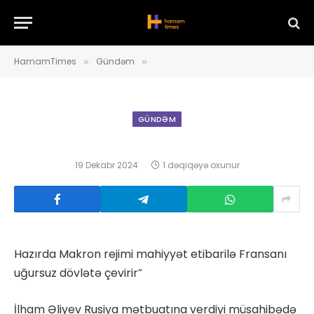
HamamTimes
Gündəm
»
»
GÜNDƏM
19 Dekabr 2024
1 dəqiqəyə oxunur
Hazırda Makron rejimi mahiyyət etibarilə Fransanı
uğursuz dövlətə çevirir”
İlham Əliyev Rusiya mətbuatına verdiyi müsahibədə