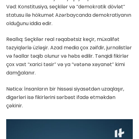
Vəd: Konstitusiya, seçkilər və “demokratik dövlət”
statusu ilə hökumət Azərbaycanda demokratiyanın
olduğunu iddia edir.
Reallıq: Seçkilər real rəqabətsiz keçir, müxalifət
təzyiqlərlə üzləşir. Azad media çox zəifdir, jurnalistlər
və fəallar təqib olunur və həbs edilir. Tənqidi fikirlər
çox vaxt “xarici təsir” və ya “vətənə xəyanət” kimi
damğalanır.
Nəticə: İnsanların bir hissəsi siyasətdən uzaqlaşır,
digərləri isə fikirlərini sərbəst ifadə etməkdən
çəkinir.