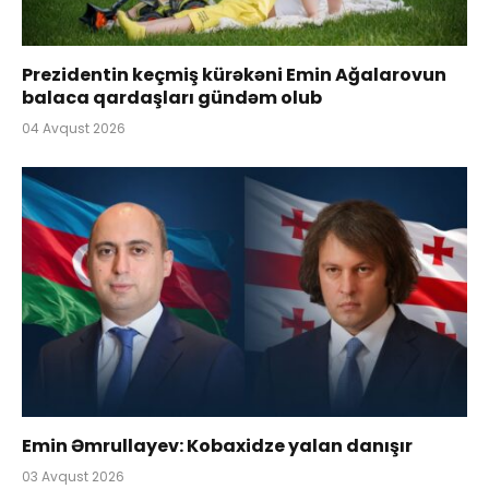
Prezidentin keçmiş kürəkəni Emin Ağalarovun
balaca qardaşları gündəm olub
04 Avqust 2026
Emin Əmrullayev: Kobaxidze yalan danışır
03 Avqust 2026