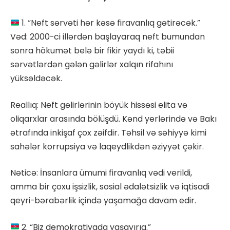
1. “Neft sərvəti hər kəsə firavanlıq gətirəcək.”
Vəd: 2000-ci illərdən başlayaraq neft bumundan
sonra hökumət belə bir fikir yaydı ki, təbii
sərvətlərdən gələn gəlirlər xalqın rifahını
yüksəldəcək.
Reallıq: Neft gəlirlərinin böyük hissəsi elita və
oliqarxlar arasında bölüşdü. Kənd yerlərində və Bakı
ətrafında inkişaf çox zəifdir. Təhsil və səhiyyə kimi
sahələr korrupsiya və laqeydlikdən əziyyət çəkir.
Nəticə: İnsanlara ümumi firavanlıq vədi verildi,
amma bir çoxu işsizlik, sosial ədalətsizlik və iqtisadi
qeyri-bərabərlik içində yaşamağa davam edir.
2. “Biz demokratiyada yaşayırıq.”