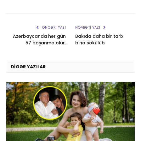
ÖNCƏKI YAZI
NÖVBƏTI YAZI
Azərbaycanda hər gün
Bakıda daha bir tarixi
57 boşanma olur.
bina sökülüb
DIGƏR YAZILAR