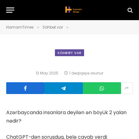
HamamTimes
Söhbət var
»
»
SÖHBƏT VAR
13 May 2025
1 dəqiqəyə oxunur
Azərbaycanda insanlara deyilən ən böyük 2 yalan
nədir?
ChatGPT-dən soruşduq, belə cavab verdi: