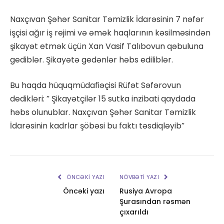
Naxçıvan Şəhər Sanitar Təmizlik İdarəsinin 7 nəfər
işçisi ağır iş rejimi və əmək haqlarının kəsilməsindən
şikayət etmək üçün Xan Vasif Talıbovun qəbuluna
gediblər. Şikayətə gedənlər həbs ediliblər.
Bu haqda hüquqmüdafiəçisi Rüfət Səfərovun
dedikləri: ” Şikayətçilər 15 sutka inzibati qaydada
həbs olunublar. Naxçıvan Şəhər Sanitar Təmizlik
İdarəsinin kadrlar şöbəsi bu faktı təsdiqləyib”
ÖNCƏKI YAZI
NÖVBƏTI YAZI
Öncəki yazı
Rusiya Avropa
Şurasından rəsmən
çıxarıldı