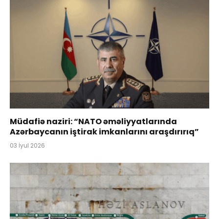
Müdafiə naziri: “NATO əməliyyatlarında
Azərbaycanın iştirak imkanlarını araşdırırıq”
03 İyul 2026