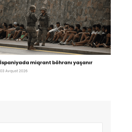
İspaniyada miqrant böhranı yaşanır
03 Avqust 2026