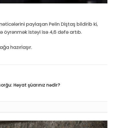
ticələrini paylaşan Pelin Diştaş bildirib ki,
cə öyrənmək istəyi isə 4,6 dəfə artıb.
ağa hazırlaşır.
sorğu: Həyat şüarınız nədir?