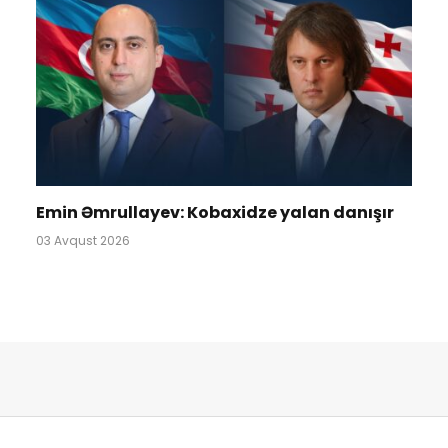
Emin Əmrullayev: Kobaxidze yalan danışır
03 Avqust 2026