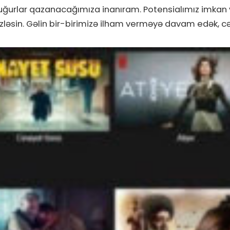
 uğurlar qazanacağımıza inanıram. Potensialımız imkan v
izləsin. Gəlin bir-birimizə ilham verməyə davam edək, cə