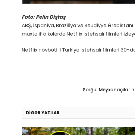
Foto: Pelin Diştaş
ABŞ, İspaniya, Braziliya və Səudiyyə Ərəbistanı 
müxtəlif ölkələrdə Netflix istehsalı filmləri izl
Netflix növbəti il Türkiyə istehsalı filmləri 3
Sorğu: Meyxanaçılar 
DIGƏR YAZILAR