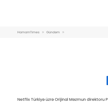
HamamTimes
Gündəm
»
»
Netflix Türkiyə üzrə Orijinal Məzmun direktoru P