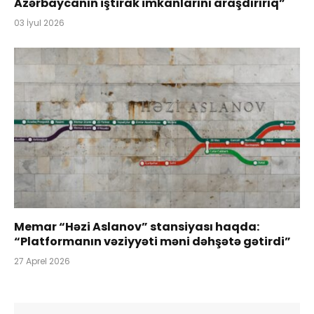
Azərbaycanın iştirak imkanlarını araşdırırıq”
03 İyul 2026
Memar “Həzi Aslanov” stansiyası haqda:
“Platformanın vəziyyəti məni dəhşətə gətirdi”
27 Aprel 2026