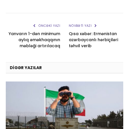
ÖNCƏKI YAZI
NÖVBƏTI YAZI
Yanvarın 1-dən minimum
Qısa xəbər: Ermənistan
aylıq əməkhaqqının
azərbaycanlı hərbiçiləri
məbləği artırılacaq
təhvil verib
DIGƏR YAZILAR