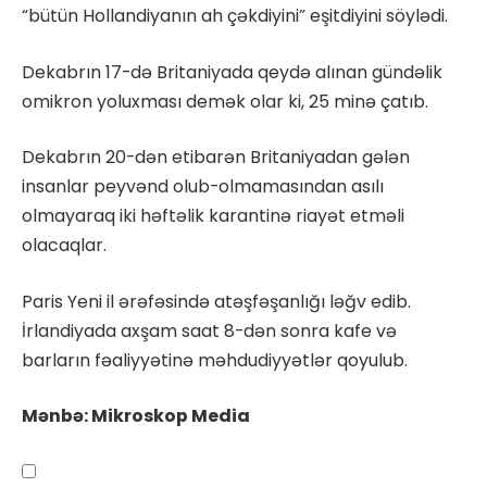
“bütün Hollandiyanın ah çəkdiyini” eşitdiyini söylədi.
Dekabrın 17-də Britaniyada qeydə alınan gündəlik
omikron yoluxması demək olar ki, 25 minə çatıb.
Dekabrın 20-dən etibarən Britaniyadan gələn
insanlar peyvənd olub-olmamasından asılı
olmayaraq iki həftəlik karantinə riayət etməli
olacaqlar.
Paris Yeni il ərəfəsində atəşfəşanlığı ləğv edib.
İrlandiyada axşam saat 8-dən sonra kafe və
barların fəaliyyətinə məhdudiyyətlər qoyulub.
Mənbə: Mikroskop Media