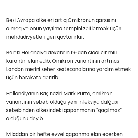
Bəzi Avropa ölkələri artıq Omikronun qarşısını
almaq və onun yayılma tempini zəiflətmək üçün
məhdudiyyətləri geri qaytarırlar.
Beləki Hollandiya dekabrın 19-dan ciddi bir milli
karantin elan edib. Omikron variantının artması
London merini şəhər xəstəxanalarına yardım etmək
üçün hərəkətə gətirib.
Hollandiyanın Baş naziri Mark Rutte, omikron
variantının səbəb olduğu yeni infeksiya dalğası
səbəbindən ölkəsindəki qapanmanın “qaçılmaz”
olduğunu deyib.
Miladdan bir həftə əvvəl qapanma elan edərkən