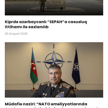
Kiprdə azərbaycanlı “SEPAH”a casusluq
ittihamı ilə saxlanılıb
03 Avqust 2026
Müdafiə naziri: “NATO əməliyyatlarında