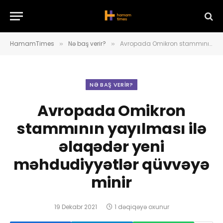
HamamTimes
Nə baş verir?
Avropada Omikron stammının yayılması ilə əlaqədər yeni məhdudiyyətlər qüvvəyə minir
»
»
NƏ BAŞ VERIR?
Avropada Omikron
stammının yayılması ilə
əlaqədər yeni
məhdudiyyətlər qüvvəyə
minir
19 Dekabr 2021
1 dəqiqəyə oxunur