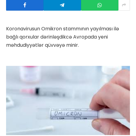
Koronavirusun Omikron stammının yayılması ilə
bağlı qorxular dərinləşdikcə Avropada yeni
məhdudiyyətlər qüvvəyə minir.