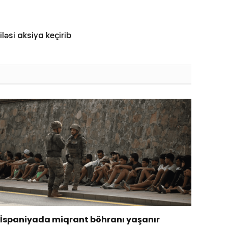
ləsi aksiya keçirib
İspaniyada miqrant böhranı yaşanır