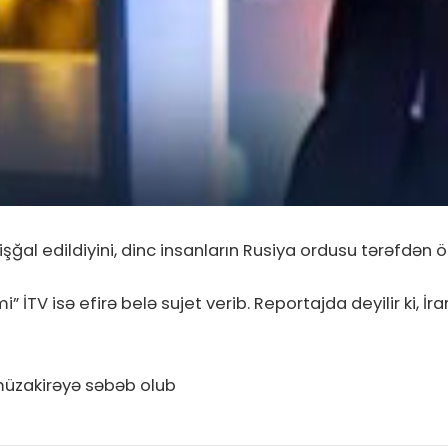
işğal edildiyini, dinc insanların Rusiya ordusu tərəfdən 
i” İTV isə efirə belə sujet verib. Reportajda deyilir ki, 
 müzakirəyə səbəb olub