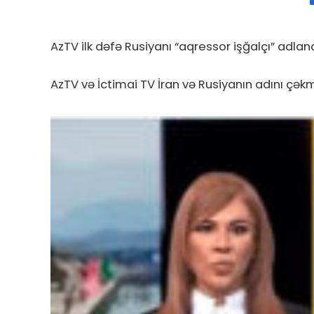
AzTV ilk dəfə Rusiyanı “aqressor işğalçı” adland
AzTV və İctimai TV İran və Rusiyanın adını çəkmə