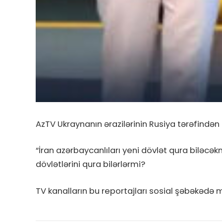
AzTV Ukraynanın ərazilərinin Rusiya tərəfindən 
“İran azərbaycanlıları yeni dövlət qura biləcəkm
dövlətlərini qura bilərlərmi?
TV kanalların bu reportajları sosial şəbəkədə