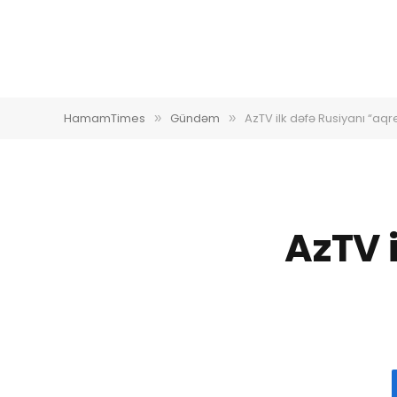
HamamTimes
Gündəm
AzTV ilk dəfə Rusiyanı “aqr
»
»
AzTV 