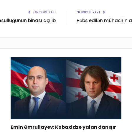
ÖNCƏKI YAZI
NÖVBƏTI YAZI
sulluğunun binası açılıb
Həbs edilən mühacirin ai
Emin Əmrullayev: Kobaxidze yalan danışır