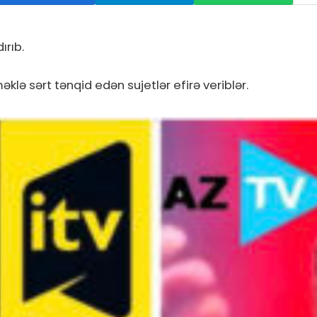
ırıb.
klə sərt tənqid edən sujetlər efirə veriblər.