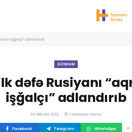
essor işğalçı” adlandırıb
GÜNDƏM
ilk dəfə Rusiyanı “aq
işğalçı” adlandırıb
24 Oktyabr 2022
1 dəqiqəyə oxunur
Facebook
Telegram
WhatsApp