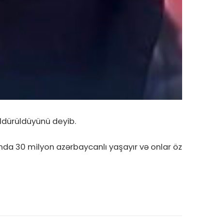
öldürüldüyünü deyib.
İranda 30 milyon azərbaycanlı yaşayır və onlar öz