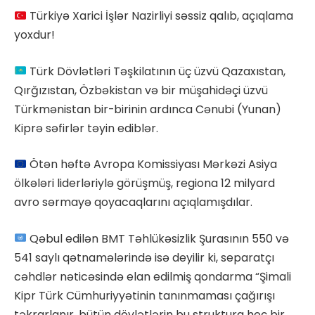
Türkiyə Xarici İşlər Nazirliyi səssiz qalıb, açıqlama
yoxdur!
Türk Dövlətləri Təşkilatının üç üzvü Qazaxıstan,
Qırğızıstan, Özbəkistan və bir müşahidəçi üzvü
Türkmənistan bir-birinin ardınca Cənubi (Yunan)
Kiprə səfirlər təyin ediblər.
Ötən həftə Avropa Komissiyası Mərkəzi Asiya
ölkələri liderləriylə görüşmüş, regiona 12 milyard
avro sərmayə qoyacaqlarını açıqlamışdılar.
Qəbul edilən BMT Təhlükəsizlik Şurasının 550 və
541 saylı qətnamələrində isə deyilir ki, separatçı
cəhdlər nəticəsində elan edilmiş qondarma “Şimali
Kipr Türk Cümhuriyyətinin tanınmaması çağırışı
təkrarlanır, bütün dövlətlərin bu struktura heç bir