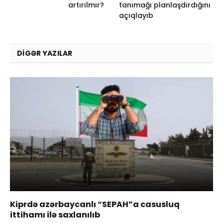
artırılmır?
tanımağı planlaşdırdığını
açıqlayıb
DIGƏR YAZILAR
Kiprdə azərbaycanlı “SEPAH”a casusluq
ittihamı ilə saxlanılıb