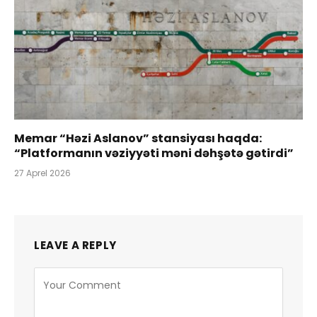
Memar “Həzi Aslanov” stansiyası haqda:
“Platformanın vəziyyəti məni dəhşətə gətirdi”
27 Aprel 2026
LEAVE A REPLY