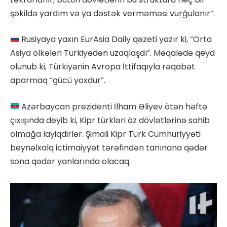
şəkildə yardım və ya dəstək verməməsi vurğulanır”.
Rusiyaya yaxın EurAsia Daily qəzeti yazır ki, “Orta
Asiya ölkələri Türkiyədən uzaqlaşdı”. Məqalədə qeyd
olunub ki, Türkiyənin Avropa İttifaqıyla rəqabət
aparmaq “gücü yoxdur”.
Azərbaycan prezidenti İlham Əliyev ötən həftə
çıxışında deyib ki, Kipr türkləri öz dövlətlərinə sahib
olmağa layiqdirlər. Şimali Kipr Türk Cümhuriyyəti
beynəlxalq ictimaiyyət tərəfindən tanınana qədər
sona qədər yanlarında olacaq.