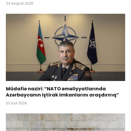
03 Avqust 2026
Müdafiə naziri: “NATO əməliyyatlarında
Azərbaycanın iştirak imkanlarını araşdırırıq”
03 İyul 2026