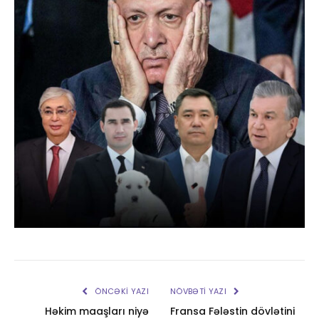
ÖNCƏKI YAZI
NÖVBƏTI YAZI
Həkim maaşları niyə
Fransa Fələstin dövlətini