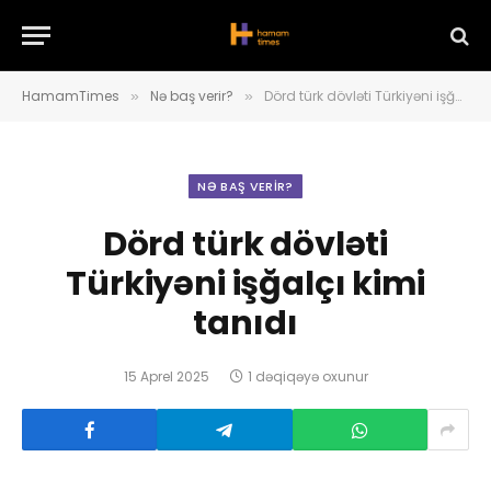
HamamTimes
Nə baş verir?
Dörd türk dövləti Türkiyəni işğalçı kimi tanıdı
»
»
NƏ BAŞ VERIR?
Dörd türk dövləti
Türkiyəni işğalçı kimi
tanıdı
15 Aprel 2025
1 dəqiqəyə oxunur