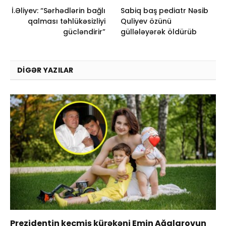
İ.Əliyev: “Sərhədlərin bağlı
Sabiq baş pediatr Nəsib
qalması təhlükəsizliyi
Quliyev özünü
gücləndirir”
güllələyərək öldürüb
DIGƏR YAZILAR
Prezidentin keçmiş kürəkəni Emin Ağalarovun