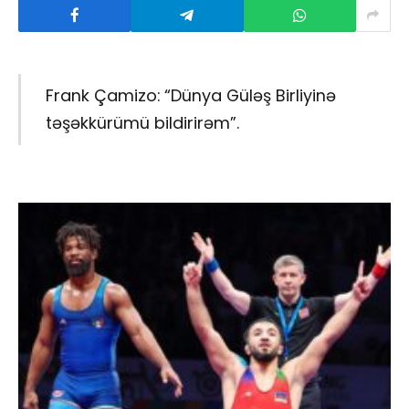
Frank Çamizo: “Dünya Güləş Birliyinə
təşəkkürümü bildirirəm”.