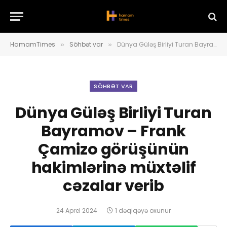
HamamTimes
Söhbət var
Dünya Güləş Birliyi Turan Bayramov – Frank Çamizo görüşünün hakimlərinə müxtəlif cəzalar verib
»
»
SÖHBƏT VAR
Dünya Güləş Birliyi Turan
Bayramov – Frank
Çamizo görüşünün
hakimlərinə müxtəlif
cəzalar verib
24 Aprel 2024
1 dəqiqəyə oxunur