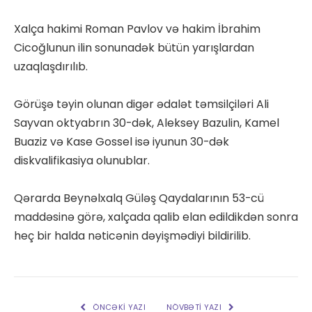
Xalça hakimi Roman Pavlov və hakim İbrahim
Cicoğlunun ilin sonunadək bütün yarışlardan
uzaqlaşdırılıb.
Görüşə təyin olunan digər ədalət təmsilçiləri Ali
Sayvan oktyabrın 30-dək, Aleksey Bazulin, Kamel
Buaziz və Kase Gossel isə iyunun 30-dək
diskvalifikasiya olunublar.
Qərarda Beynəlxalq Güləş Qaydalarının 53-cü
maddəsinə görə, xalçada qalib elan edildikdən sonra
heç bir halda nəticənin dəyişmədiyi bildirilib.
ÖNCƏKI YAZI
NÖVBƏTI YAZI