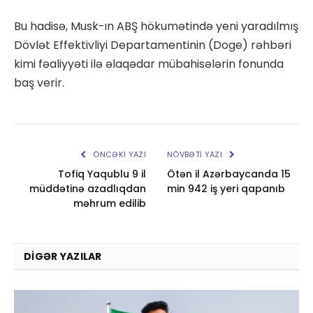
Bu hadisə, Musk-ın ABŞ hökumətində yeni yaradılmış
Dövlət Effektivliyi Departamentinin (Doge) rəhbəri
kimi fəaliyyəti ilə əlaqədar mübahisələrin fonunda
baş verir.
ÖNCƏKI YAZI
NÖVBƏTI YAZI
Tofiq Yaqublu 9 il
Ötən il Azərbaycanda 15
müddətinə azadlıqdan
min 942 iş yeri qapanıb
məhrum edilib
DIGƏR YAZILAR