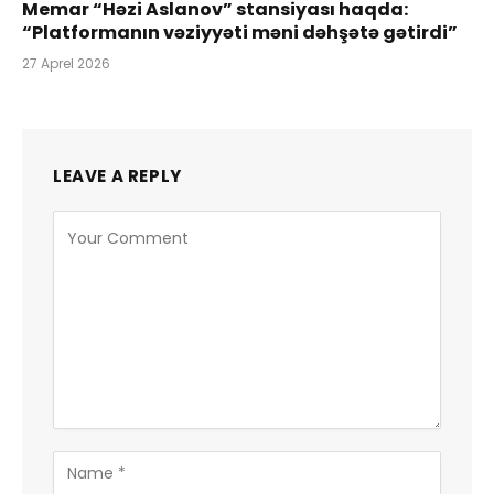
Memar “Həzi Aslanov” stansiyası haqda:
“Platformanın vəziyyəti məni dəhşətə gətirdi”
27 Aprel 2026
LEAVE A REPLY