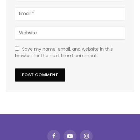
Save my name, email, and website in this
browser for the next time I comment.
Facebook
YouTube
Instagram