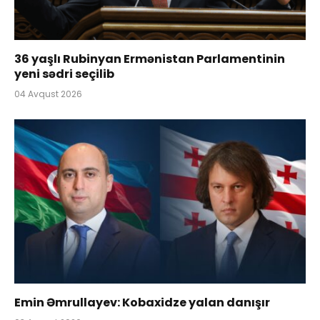
36 yaşlı Rubinyan Ermənistan Parlamentinin
yeni sədri seçilib
04 Avqust 2026
Emin Əmrullayev: Kobaxidze yalan danışır