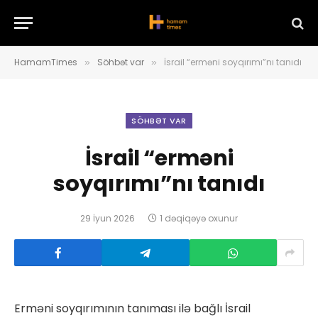
HamamTimes
Söhbət var
İsrail “erməni soyqırımı”nı tanıdı
»
»
SÖHBƏT VAR
İsrail “erməni
soyqırımı”nı tanıdı
29 İyun 2026
1 dəqiqəyə oxunur
Erməni soyqırımının tanıması ilə bağlı İsrail