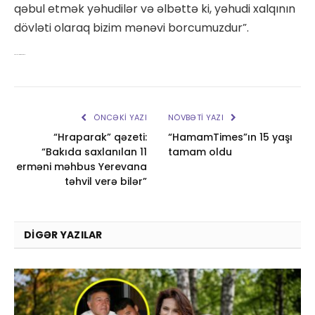
qəbul etmək yəhudilər və əlbəttə ki, yəhudi xalqının
dövləti olaraq bizim mənəvi borcumuzdur”.
Erməni soyqırımının tanıması
ÖNCƏKI YAZI
NÖVBƏTI YAZI
“Hraparak” qəzeti:
“HamamTimes”ın 15 yaşı
“Bakıda saxlanılan 11
tamam oldu
erməni məhbus Yerevana
təhvil verə bilər”
DIGƏR YAZILAR