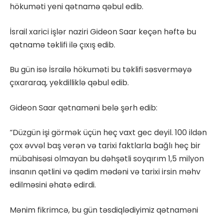
hökuməti yeni qətnamə qəbul edib.
İsrail xarici işlər naziri Gideon Saar keçən həftə bu
qətnamə təklifi ilə çıxış edib.
Bu gün isə İsrailə hökuməti bu təklifi səsverməyə
çıxararaq, yekdilliklə qəbul edib.
Gideon Saar qətnaməni belə şərh edib:
“Düzgün işi görmək üçün heç vaxt gec deyil. 100 ildən
çox əvvəl baş verən və tarixi faktlarla bağlı heç bir
mübahisəsi olmayan bu dəhşətli soyqırım 1,5 milyon
insanın qətlini və qədim mədəni və tarixi irsin məhv
edilməsini əhatə edirdi.
Mənim fikrimcə, bu gün təsdiqlədiyimiz qətnaməni