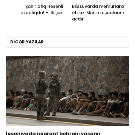
Şair Tofiq Həsənli
Biləsuvarda məmurlara
azadlıqda! – İlk şeir
etiraz: Mənim uşaqlarım
acdır
DIGƏR YAZILAR
İspaniyada miqrant böhranı yaşanır