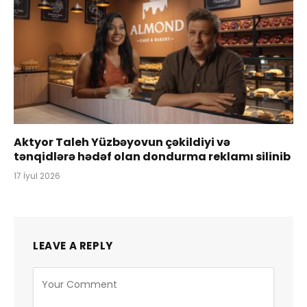
Aktyor Taleh Yüzbəyovun çəkildiyi və
tənqidlərə hədəf olan dondurma reklamı silinib
17 İyul 2026
LEAVE A REPLY