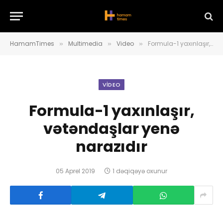
HamamTimes
Multimedia
Video
Formula-1 yaxınlaşır, vətəndaşlar yenə narazıdır
»
»
»
VIDEO
Formula-1 yaxınlaşır,
vətəndaşlar yenə
narazıdır
05 Aprel 2019
1 dəqiqəyə oxunur