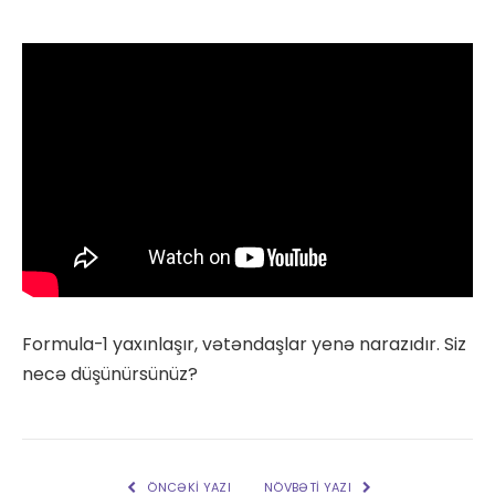
Formula-1 yaxınlaşır, vətəndaşlar yenə narazıdır. Siz
necə düşünürsünüz?
ÖNCƏKI YAZI
NÖVBƏTI YAZI