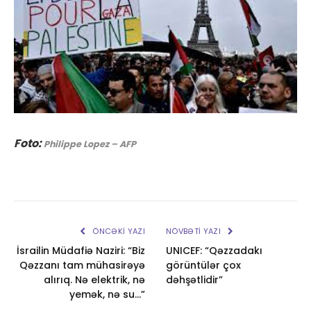
Foto:
Philippe Lopez – AFP
ÖNCƏKI YAZI
NÖVBƏTI YAZI
İsrailin Müdafiə Naziri: “Biz
UNICEF: “Qəzzadakı
Qəzzanı tam mühasirəyə
görüntülər çox
alırıq. Nə elektrik, nə
dəhşətlidir”
yemək, nə su…”