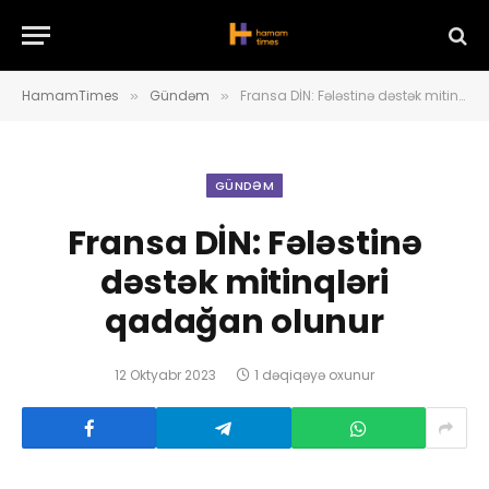
HamamTimes
Gündəm
Fransa DİN: Fələstinə dəstək mitinqləri qadağan olunur
»
»
GÜNDƏM
Fransa DİN: Fələstinə
dəstək mitinqləri
qadağan olunur
12 Oktyabr 2023
1 dəqiqəyə oxunur