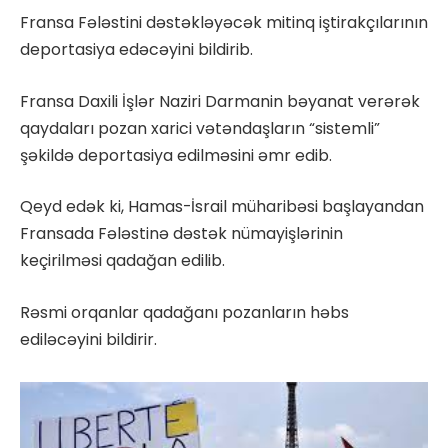
Fransa Fələstini dəstəkləyəcək mitinq iştirakçılarının
deportasiya edəcəyini bildirib.
Fransa Daxili İşlər Naziri Darmanin bəyanat verərək
qaydaları pozan xarici vətəndaşların “sistemli”
şəkildə deportasiya edilməsini əmr edib.
Qeyd edək ki, Hamas-İsrail müharibəsi başlayandan
Fransada Fələstinə dəstək nümayişlərinin
keçirilməsi qadağan edilib.
Rəsmi orqanlar qadağanı pozanların həbs
ediləcəyini bildirir.