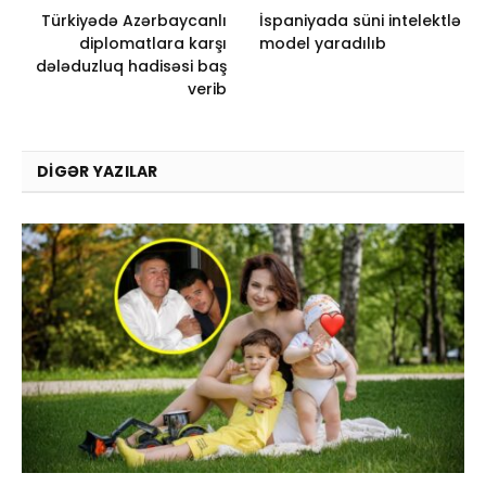
Türkiyədə Azərbaycanlı
İspaniyada süni intelektlə
diplomatlara karşı
model yaradılıb
dələduzluq hadisəsi baş
verib
DIGƏR YAZILAR