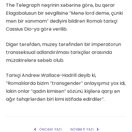
The Telegraph nəşrinin xəbərinə görə, bu qərar
Elagabalusun bir sevgilisinə “Mənə lord demə, çünki
mən bir xanımam” dediyini bildirən Romalı tarixçi
Cassius Dio-ya görə verilib.
Digər tərəfdən, muzey tərəfindən bir imperatorun
transseksual adlandırılması tarixçilər arasında
müzakirələrə səbəb olub.
Tarixçi Andrew Wallace-Hadrill deyib ki,
“Romalılarda bizim “transgender” anlayışımız yox idi,
lakin onlar “qadın kimisən” sözünü kişilərə qarşı ən
ağır təhqirlərdən biri kimi istifadə edirdilər”.
ÖNCƏKI YAZI
NÖVBƏTI YAZI