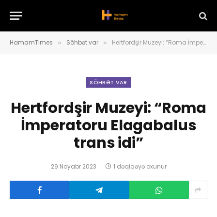
HamamTimes
Söhbət var
Hertfordşir Muzeyi: “Roma İmperatoru Elagabalus trans idi”
»
»
SÖHBƏT VAR
Hertfordşir Muzeyi: “Roma
İmperatoru Elagabalus
trans idi”
29 Noyabr 2023
1 dəqiqəyə oxunur