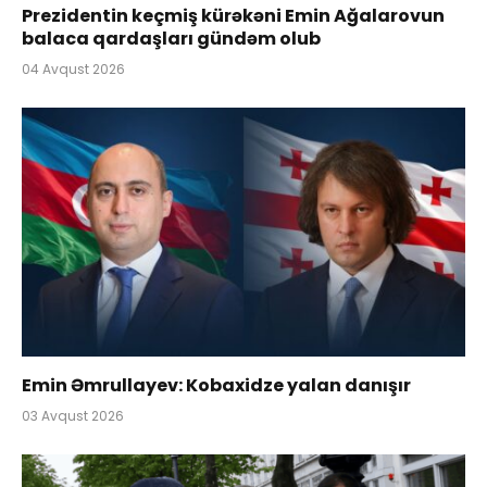
Prezidentin keçmiş kürəkəni Emin Ağalarovun
balaca qardaşları gündəm olub
04 Avqust 2026
Emin Əmrullayev: Kobaxidze yalan danışır
03 Avqust 2026