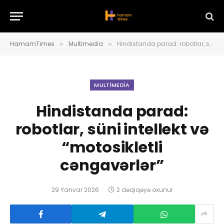
HamamTimes
Multimedia
Hindistanda parad: robotlar, süni intellekt və “motosikletli cəngavərlər”
»
»
MULTIMEDIA
Hindistanda parad:
robotlar, süni intellekt və
“motosikletli
cəngavərlər”
29 Yanvar 2026
2 dəqiqəyə oxunur