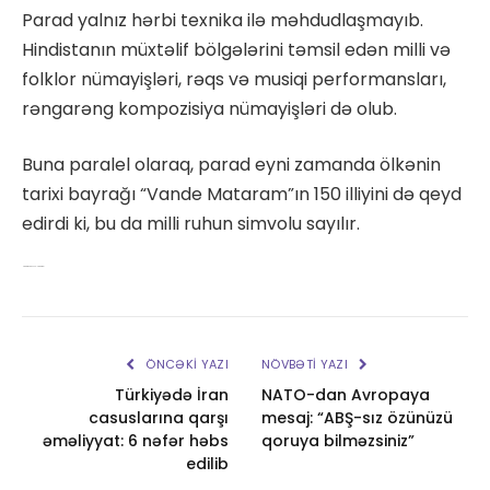
Parad yalnız hərbi texnika ilə məhdudlaşmayıb.
Hindistanın müxtəlif bölgələrini təmsil edən milli və
folklor nümayişləri, rəqs və musiqi performansları,
rəngarəng kompozisiya nümayişləri də olub.
Buna paralel olaraq, parad eyni zamanda ölkənin
tarixi bayrağı “Vande Mataram”ın 150 illiyini də qeyd
edirdi ki, bu da milli ruhun simvolu sayılır.
Hindistanda 2026-cı il paradı
ÖNCƏKI YAZI
NÖVBƏTI YAZI
Türkiyədə İran
NATO-dan Avropaya
casuslarına qarşı
mesaj: “ABŞ-sız özünüzü
əməliyyat: 6 nəfər həbs
qoruya bilməzsiniz”
edilib