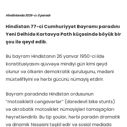
Hindistanda 2026-cı il paradı
Hindistan 77-ci Cumhuriyyət Bayramı paradını
Yeni Delhidə Kartavya Path küçəsində böyük bir
şou ilə qeyd edib.
Bu bayram Hindistanın 26 yanvar 1950-ci ildə
konstitusiyasını qüvvəyə mindiyi gün kimi qeyd
olunur və ölkənin demokratik quruluşunu, mədəni
müxtəlifliyini və hərbi gücünü nümayiş etdirir.
Bayram paradında Hindistan ordusunun
“motosikletli cəngavərlər” (daredevil bike stunts)
və akrobatik motosiklet nümayişləri tamaşaçıları
heyrətləndirib. Bu tip şoular, hərbi paradın dramatik
və dinamik hissəsini təşkil edir və sosial mediada