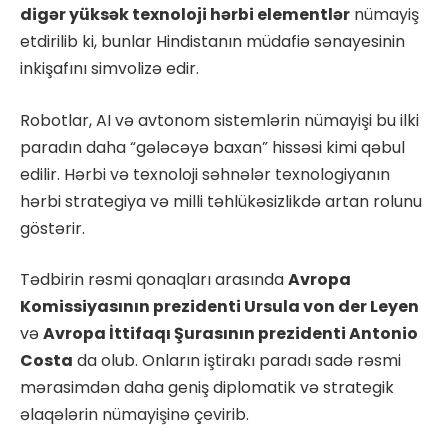
digər yüksək texnoloji hərbi elementlər
nümayiş
etdirilib ki, bunlar Hindistanın müdafiə sənayesinin
inkişafını simvolizə edir.
Robotlar, AI və avtonom sistemlərin nümayişi bu ilki
paradın daha “gələcəyə baxan” hissəsi kimi qəbul
edilir. Hərbi və texnoloji səhnələr texnologiyanın
hərbi strategiya və milli təhlükəsizlikdə artan rolunu
göstərir.
Tədbirin rəsmi qonaqları arasında
Avropa
Komissiyasının prezidenti Ursula von der Leyen
və
Avropa İttifaqı Şurasının prezidenti Antonio
Costa
da olub. Onların iştirakı paradı sadə rəsmi
mərasimdən daha geniş diplomatik və strategik
əlaqələrin nümayişinə çevirib.