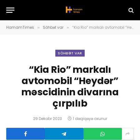
HamamTimes
Söhbət var
“Kia Rio” markalı avtomobil “Heydər” məscidinin divarına çırpılıb
»
»
SÖHBƏT VAR
“Kia Rio” markalı
avtomobil “Heydər”
məscidinin divarına
çırpılıb
29 Dekabr 2023
1 dəqiqəyə oxunur