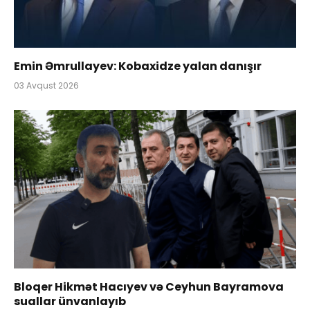
Emin Əmrullayev: Kobaxidze yalan danışır
03 Avqust 2026
Bloqer Hikmət Hacıyev və Ceyhun Bayramova
suallar ünvanlayıb