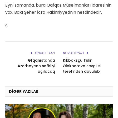
Eyni zamanda, bura Qafqaz Müsəlmanları İdarəsinin
yox, Bakı Şəhər İcra Hakimiyyətinin nəzdindədir.
S
ÖNCƏKI YAZI
NÖVBƏTI YAZI
Əfqanıstanda
Kikboksçu Tulin
Azərbaycan səfirliyi
Ələkbərova sevgilisi
açılacaq
tərəfindən döyülüb
DIGƏR YAZILAR