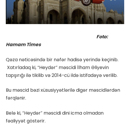
Foto:
Hamam Times
Qəza nəticəsində bir nəfər hadisə yerində keçinib.
Xatırladaq ki, “Heydər” məscidi İlham Əliyevin
tapşırığı ilə tikilib və 2014-cü ildə istifadəyə verilib.
Bu məscid bəzi xüsusiyyətlərilə digər məscidlərdən
fərqlənir.
Belə ki, “Heydər” məscidi dini icma olmadan
fəaliyyət göstərir.