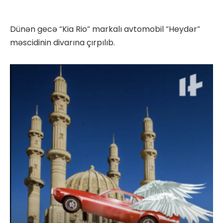
Dünən gecə “Kia Rio” markalı avtomobil “Heydər”
məscidinin divarına çırpılıb.