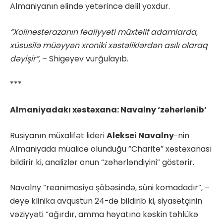
Almaniyanın əlində yetərincə dəlil yoxdur.
“Xolinesterazanın fəaliyyəti müxtəlif adamlarda,
xüsusilə müəyyən xroniki xəstəliklərdən asılı olaraq
dəyişir”,
– Shigeyev vurğulayıb.
***
Almaniyadakı xəstəxana: Navalny ‘zəhərlənib’
Rusiyanın müxalifət lideri
Aleksei Navalny
-nin
Almaniyada müalicə olunduğu “Charite” xəstəxanası
bildirir ki, analizlər onun “zəhərləndiyini” göstərir.
Navalny “reanimasiya şöbəsində, süni komadadır”, –
deyə klinika avqustun 24-də bildirib ki, siyasətçinin
vəziyyəti “ağırdır, amma həyatına kəskin təhlükə