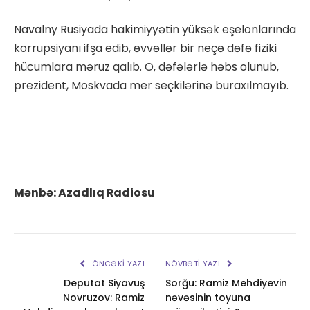
Navalny Rusiyada hakimiyyətin yüksək eşelonlarında
korrupsiyanı ifşa edib, əvvəllər bir neçə dəfə fiziki
hücumlara məruz qalıb. O, dəfələrlə həbs olunub,
prezident, Moskvada mer seçkilərinə buraxılmayıb.
Mənbə: Azadlıq Radiosu
ÖNCƏKI YAZI
NÖVBƏTI YAZI
Deputat Siyavuş
Sorğu: Ramiz Mehdiyevin
Novruzov: Ramiz
nəvəsinin toyuna