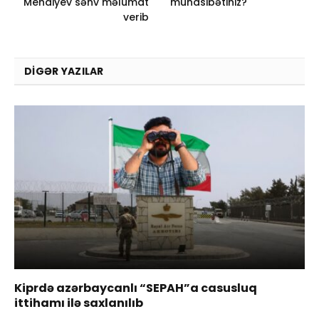
Mehdiyev səhv məlumat
münasibətiniz?
verib
DIGƏR YAZILAR
Kiprdə azərbaycanlı “SEPAH”a casusluq
ittihamı ilə saxlanılıb