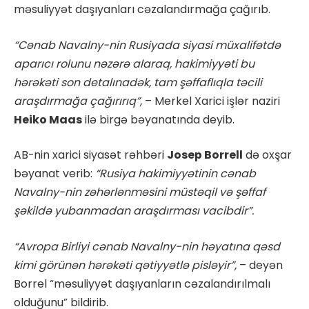
məsuliyyət daşıyanları cəzalandırmağa çağırıb.
“Cənab Navalny-nin Rusiyada siyasi müxalifətdə
aparıcı rolunu nəzərə alaraq, hakimiyyəti bu
hərəkəti son detalınadək, tam şəffaflıqla təcili
araşdırmağa çağırırıq”,
– Merkel Xarici işlər naziri
Heiko Maas
ilə birgə bəyanatında deyib.
AB-nin xarici siyasət rəhbəri
Josep Borrell
də oxşar
bəyanat verib:
“Rusiya hakimiyyətinin cənab
Navalny-nin zəhərlənməsini müstəqil və şəffaf
şəkildə yubanmadan araşdırması vacibdir”.
“Avropa Birliyi cənab Navalny-nin həyatına qəsd
kimi görünən hərəkəti qətiyyətlə pisləyir”,
– deyən
Borrel “məsuliyyət daşıyanların cəzalandırılmalı
olduğunu” bildirib.