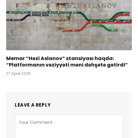
Memar “Həzi Aslanov” stansiyası haqda:
“Platformanın vəziyyəti məni dəhşətə gətirdi”
27 Aprel 2026
LEAVE A REPLY