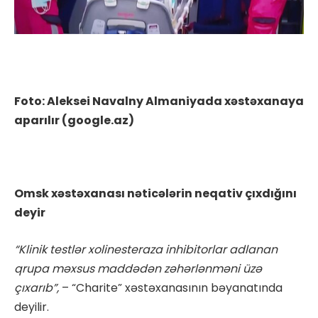
Foto: Aleksei Navalny Almaniyada xəstəxanaya
aparılır (google.az)
Omsk xəstəxanası nəticələrin neqativ çıxdığını
deyir
“Klinik testlər xolinesteraza inhibitorlar adlanan
qrupa məxsus maddədən zəhərlənməni üzə
çıxarıb”,
– “Charite” xəstəxanasının bəyanatında
deyilir.