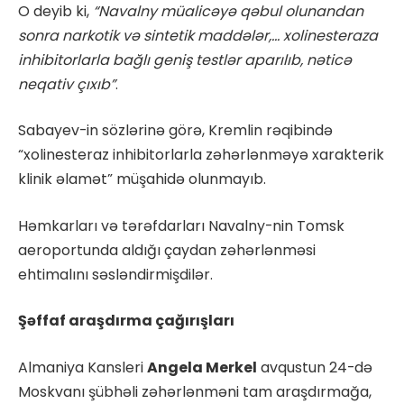
O deyib ki,
“Navalny müalicəyə qəbul olunandan
sonra narkotik və sintetik maddələr,… xolinesteraza
inhibitorlarla bağlı geniş testlər aparılıb, nəticə
neqativ çıxıb”
.
Sabayev-in sözlərinə görə, Kremlin rəqibində
“xolinesteraz inhibitorlarla zəhərlənməyə xarakterik
klinik əlamət” müşahidə olunmayıb.
Həmkarları və tərəfdarları Navalny-nin Tomsk
aeroportunda aldığı çaydan zəhərlənməsi
ehtimalını səsləndirmişdilər.
Şəffaf araşdırma çağırışları
Almaniya Kansleri
Angela Merkel
avqustun 24-də
Moskvanı şübhəli zəhərlənməni tam araşdırmağa,