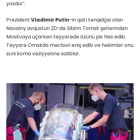
yoxdur”.
Prezident
Vladimir Putin
-in qatı tənqidçisi olan
Navalny avqustun 20-də Sibirin Tomsk şəhərindən
Moskvaya uçarkən təyyarədə özünü pis hiss edib.
Təyyarə Omskda məcburi eniş edib və həkimlər onu
süni koma vəziyyətinə salıblar.