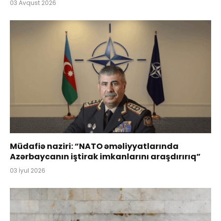
03 Avqust 2026
Müdafiə naziri: “NATO əməliyyatlarında
Azərbaycanın iştirak imkanlarını araşdırırıq”
03 İyul 2026