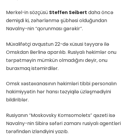
Merkel-in sözçüsü
Steffen Seibert
daha öncə
demişdi ki, zəhərlənmə şübhəsi olduğundan
Navalny-nin “qorunması gərəkir”.
Müxalifətçi avqustun 22-də xüsusi təyyarə ilə
Omskdan Berlinə aparılıb. Rusiyalı həkimlər onu
tərpətməyin mümkün olmadığını deyir, onu
buraxmaq istəmirdilər.
Omsk xəstəxanasının həkimləri tibbi personalın
hakimiyyətin hər hansı təzyiqilə üzləşmədiyini
bildiriblər.
Rusiyanın “Moskovsky Komsomolets” qəzeti isə
Navalny-nin Sibirə səfəri zamanı rusiyalı agentləri
tərəfindən izləndiyini yazıb.