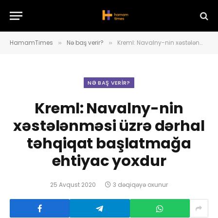
HamamTimes
Nə baş verir?
Kreml: Navalny-nin xəstələnməsi üzrə dərhal təhqiqat başlatmağa ehtiyac yoxdur
»
»
NƏ BAŞ VERIR?
Kreml: Navalny-nin
xəstələnməsi üzrə dərhal
təhqiqat başlatmağa
ehtiyac yoxdur
25 Avqust 2020
3 dəqiqəyə oxunur