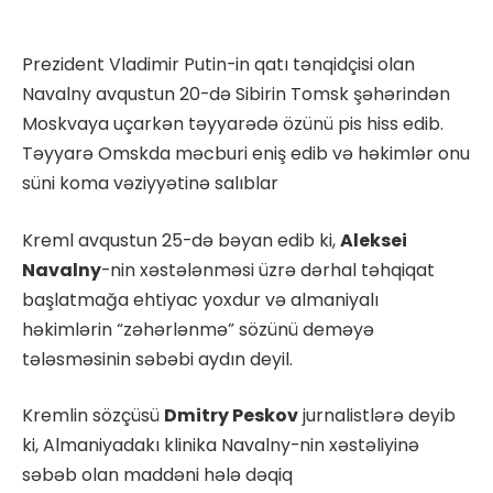
Prezident Vladimir Putin-in qatı tənqidçisi olan
Navalny avqustun 20-də Sibirin Tomsk şəhərindən
Moskvaya uçarkən təyyarədə özünü pis hiss edib.
Təyyarə Omskda məcburi eniş edib və həkimlər onu
süni koma vəziyyətinə salıblar
Kreml avqustun 25-də bəyan edib ki,
Aleksei
Navalny
-nin xəstələnməsi üzrə dərhal təhqiqat
başlatmağa ehtiyac yoxdur və almaniyalı
həkimlərin “zəhərlənmə” sözünü deməyə
tələsməsinin səbəbi aydın deyil.
Kremlin sözçüsü
Dmitry Peskov
jurnalistlərə deyib
ki, Almaniyadakı klinika Navalny-nin xəstəliyinə
səbəb olan maddəni hələ dəqiq