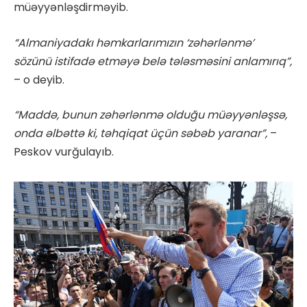
müəyyənləşdirməyib.
“Almaniyadakı həmkarlarımızın ‘zəhərlənmə’
sözünü istifadə etməyə belə tələsməsini anlamırıq”,
– o deyib.
“Maddə, bunun zəhərlənmə olduğu müəyyənləşsə,
onda əlbəttə ki, təhqiqat üçün səbəb yaranar”,
–
Peskov vurğulayıb.