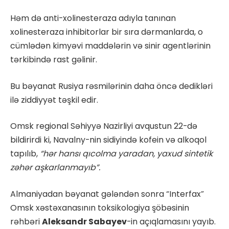
Həm də anti-xolinesteraza adıyla tanınan
xolinesteraza inhibitorlar bir sıra dərmanlarda, o
cümlədən kimyəvi maddələrin və sinir agentlərinin
tərkibində rast gəlinir.
Bu bəyanat Rusiya rəsmilərinin daha öncə dedikləri
ilə ziddiyyət təşkil edir.
Omsk regional Səhiyyə Nazirliyi avqustun 22-də
bildirirdi ki, Navalny-nin sidiyində kofein və alkoqol
tapılıb,
“hər hansı qıcolma yaradan, yaxud sintetik
zəhər aşkarlanmayıb”.
Almaniyadan bəyanat gələndən sonra “Interfax”
Omsk xəstəxanasının toksikologiya şöbəsinin
rəhbəri
Aleksandr Sabayev
-in açıqlamasını yayıb.