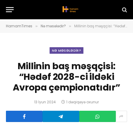
HamamTimes
Nə məsələdir?
Millinin baş məşqçisi: “Hədəf 2028-ci ildəki Avropa çempionatıdır”
»
»
NƏ MƏSƏLƏDIR?
Millinin baş məşqçisi:
“Hədəf 2028-ci ildəki
Avropa çempionatıdır”
13 İyun 2024
1 dəqiqəyə oxunur