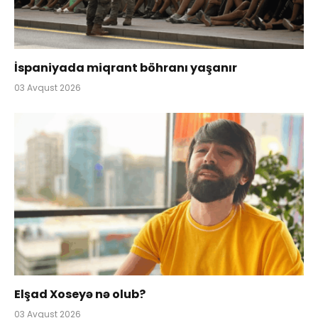
İspaniyada miqrant böhranı yaşanır
03 Avqust 2026
Elşad Xoseyə nə olub?
03 Avqust 2026