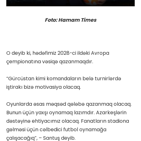
Foto: Hamam Times
O deyib ki, hədəfimiz 2028-ci ildəki Avropa
çempionatına vəsiqə qazanmaqdır.
“Gürcüstan kimi komandaların belə turnirlərdə
iştirakı bizə motivasiya olacaq.
Oyunlarda əsas məqsəd qələbə qazanmaq olacaq.
Bunun üçün yaxşı oynamaq lazımdır. Azarkeşlərin
dəstəyinə ehtiyacımız olacaq. Fanatların stadiona
gəlməsi üçün cəlbedici futbol oynamağa
çalışacağıq”, – Santuş deyib.