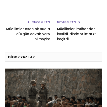
ÖNCƏKI YAZI
NÖVBƏTI YAZI
Müəllimlər asan bir suala
Müəllimlər imtihandan
düzgün cavab verə
kəsildi, direktor infarkt
bilməyib!
keçirdi
DIGƏR YAZILAR