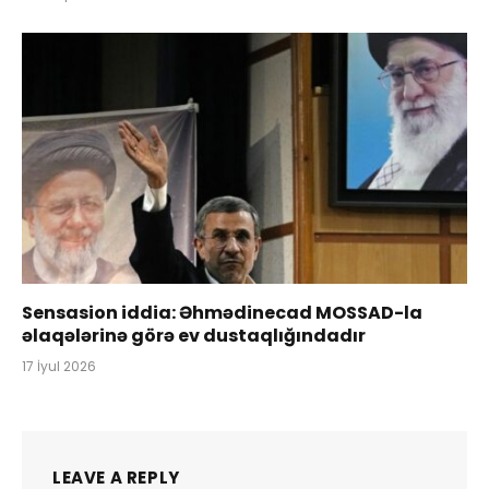
Sensasion iddia: Əhmədinecad MOSSAD-la
əlaqələrinə görə ev dustaqlığındadır
17 İyul 2026
LEAVE A REPLY