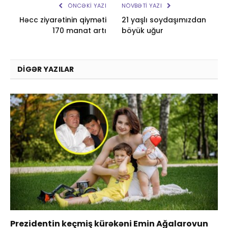
ÖNCƏKI YAZI
NÖVBƏTI YAZI
Həcc ziyarətinin qiyməti
21 yaşlı soydaşımızdan
170 manat artı
böyük uğur
DIGƏR YAZILAR
Prezidentin keçmiş kürəkəni Emin Ağalarovun