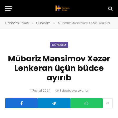
HamamTimes
Gündəm
Mübariz Mənsimov Xəzər Lənkəran üçün büdcə ayırıb
»
»
GÜNDƏM
Mübariz Mənsimov Xəzər
Lənkəran üçün büdcə
ayırıb
11 Fevral 2024
1 dəqiqəyə oxunur