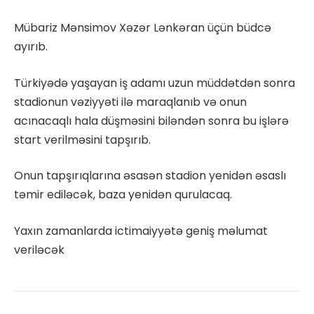
Mübariz Mənsimov Xəzər Lənkəran üçün büdcə
ayırıb.
Türkiyədə yaşayan iş adamı uzun müddətdən sonra
stadionun vəziyyəti ilə maraqlanıb və onun
acınacaqlı hala düşməsini biləndən sonra bu işlərə
start verilməsini tapşırıb.
Onun tapşırıqlarına əsasən stadion yenidən əsaslı
təmir ediləcək, baza yenidən qurulacaq.
Yaxın zamanlarda ictimaiyyətə geniş məlumat
veriləcək