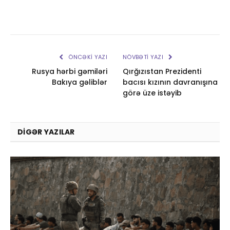
ÖNCƏKI YAZI
NÖVBƏTI YAZI
Rusya hərbi gəmiləri
Qırğızıstan Prezidenti
Bakıya gəliblər
bacısı kızının davranışına
görə üze istəyib
DIGƏR YAZILAR