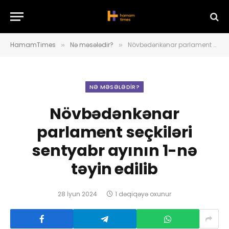
HamamTimes
Nə məsələdir?
Növbədənkənar parlament seçkiləri sentyabr ayının 1-nə təyin edilib
»
»
NƏ MƏSƏLƏDIR?
Növbədənkənar
parlament seçkiləri
sentyabr ayının 1-nə
təyin edilib
28 İyun 2024
1 dəqiqəyə oxunur