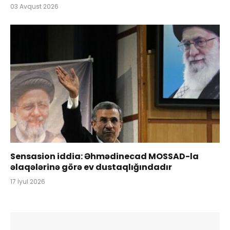
03 Avqust 2026
Sensasion iddia: Əhmədinecad MOSSAD-la
əlaqələrinə görə ev dustaqlığındadır
17 İyul 2026