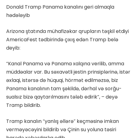
Donald Tramp Panama kanalını geri almaqla
hədələyib
Arizona ştatında mühafizəkar qrupların təşkil etdiyi
AmericaFest tədbirində çıxış edən Tramp belə
deyib:
“Kanal Panama və Panama xalqına verilib, amma
müddəalar var. Bu səxavətli jestin prinsiplərinə, istər
əxlaqi, istərsə də hüquqi, hörmət edilməzsə, biz
Panama kanalının tam şəkildə, dərhal və sorğu-
sualsız bizə qaytarılmasını tələb edirik”, – deyə
Tramp bildirib.
Tramp kanalın “yanlış əllərə” keçməsinə imkan
verməyəcəyini bildirib və Çinin su yoluna təsiri
barədə xəbərdarlıq edib.