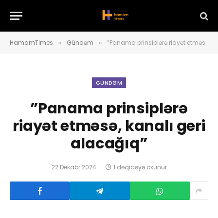
HamamTimes
Gündəm
”Panama prinsiplərə riayət etməsə, kanalı geri alacağıq”
»
»
GÜNDƏM
”Panama prinsiplərə
riayət etməsə, kanalı geri
alacağıq”
22 Dekabr 2024
1 dəqiqəyə oxunur