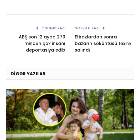
ÖNCƏKI YAZI
NÖVBƏTI YAZI
ABŞ son 12 ayda 270
Etirazlardan sonra
mindən çox insanı
bazarın söküntüsü təxirə
deportasiya edib
salındı
DIGƏR YAZILAR