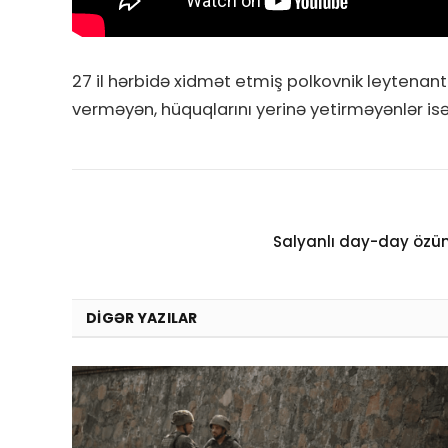
27 il hərbidə xidmət etmiş polkovnik leytenant
verməyən, hüquqlarını yerinə yetirməyənlər isə
Salyanlı day-day özün
DIGƏR YAZILAR