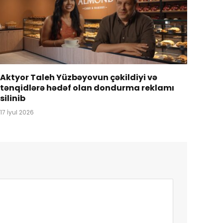
Aktyor Taleh Yüzbəyovun çəkildiyi və
tənqidlərə hədəf olan dondurma reklamı
silinib
17 İyul 2026