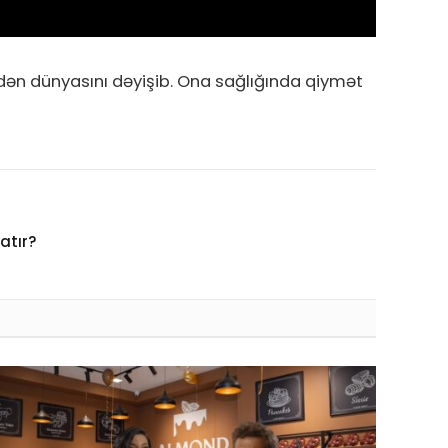
indən dünyasını dəyişib. Ona sağlığında qiymət
atır?