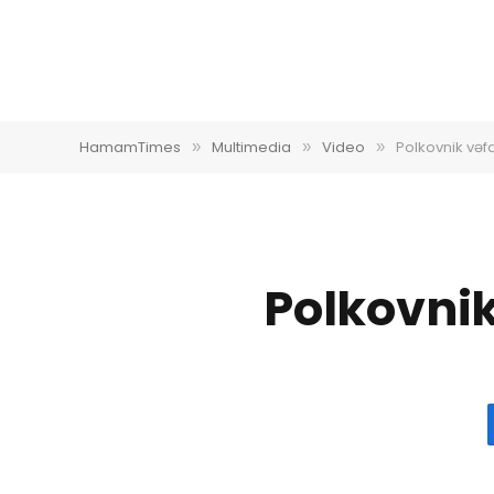
HamamTimes
Multimedia
Video
Polkovnik vəf
»
»
»
Polkovnik