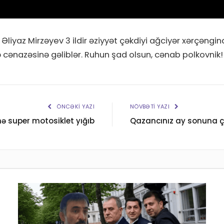
 Əliyaz Mirzəyev 3 ildir əziyyət çəkdiyi ağciyər xərçəng
 cənazəsinə gəliblər. Ruhun şad olsun, cənab polkovnik!
ÖNCƏKI YAZI
NÖVBƏTI YAZI
ə super motosiklet yığıb
Qazancınız ay sonuna ç