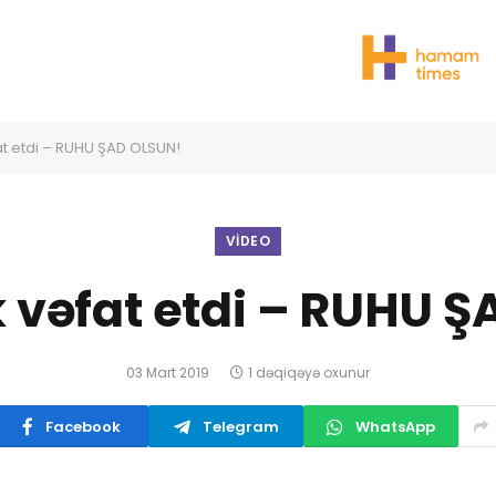
at etdi – RUHU ŞAD OLSUN!
VIDEO
 vəfat etdi – RUHU 
03 Mart 2019
1 dəqiqəyə oxunur
Facebook
Telegram
WhatsApp