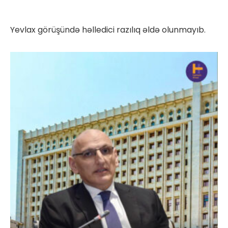
Yevlax görüşündə həlledici razılıq əldə olunmayıb.