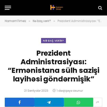
HamamTimes
Nə baş verir?
Prezident Administrasiyası: “Ermənistana sülh sazişi layihəsi göndərmişik”
»
»
NƏ BAŞ VERIR?
Prezident
Administrasiyası:
“Ermənistana sülh sazişi
layihəsi göndərmişik”
21 Sentyabr 2023
1 dəqiqəyə oxunur