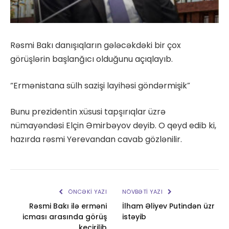
Rəsmi Bakı danışıqların gələcəkdəki bir çox
görüşlərin başlanğıcı olduğunu açıqlayıb.
“Ermənistana sülh sazişi layihəsi göndərmişik”
Bunu prezidentin xüsusi tapşırıqlar üzrə
nümayəndəsi Elçin Əmirbəyov deyib. O qeyd edib ki,
hazırda rəsmi Yerevandan cavab gözlənilir.
ÖNCƏKI YAZI
NÖVBƏTI YAZI
Rəsmi Bakı ilə erməni
İlham Əliyev Putindən üzr
icması arasında görüş
istəyib
keçirilib