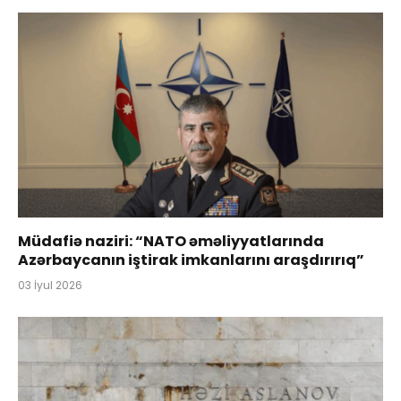
Müdafiə naziri: “NATO əməliyyatlarında
Azərbaycanın iştirak imkanlarını araşdırırıq”
03 İyul 2026