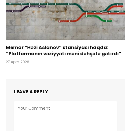
Memar “Həzi Aslanov” stansiyası haqda:
“Platformanın vəziyyəti məni dəhşətə gətirdi”
27 Aprel 2026
LEAVE A REPLY