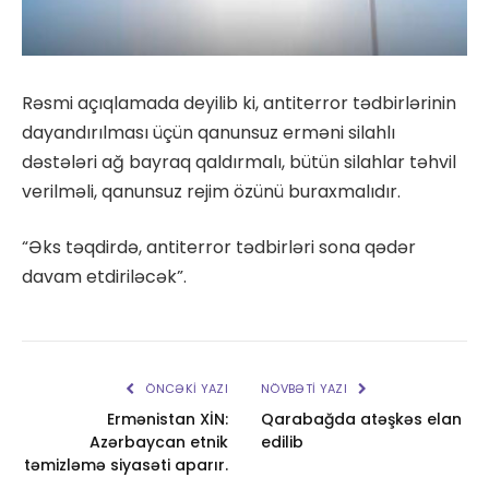
Rəsmi açıqlamada deyilib ki, antiterror tədbirlərinin
dayandırılması üçün qanunsuz erməni silahlı
dəstələri ağ bayraq qaldırmalı, bütün silahlar təhvil
verilməli, qanunsuz rejim özünü buraxmalıdır.
“Əks təqdirdə, antiterror tədbirləri sona qədər
davam etdiriləcək”.
ÖNCƏKI YAZI
NÖVBƏTI YAZI
Ermənistan XİN:
Qarabağda atəşkəs elan
Azərbaycan etnik
edilib
təmizləmə siyasəti aparır.