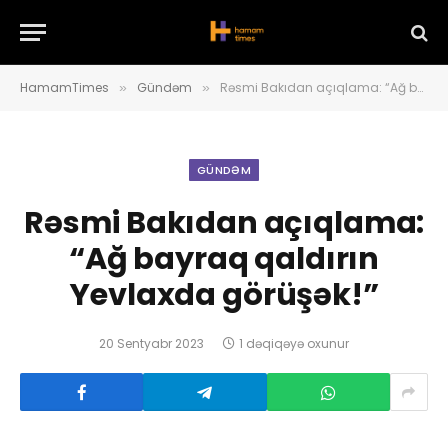
HamamTimes
Gündəm
Rəsmi Bakıdan açıqlama: “Ağ bayraq qaldırın Yevlaxda görüşək!”
»
»
GÜNDƏM
Rəsmi Bakıdan açıqlama:
“Ağ bayraq qaldırın
Yevlaxda görüşək!”
20 Sentyabr 2023
1 dəqiqəyə oxunur