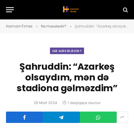
HamamTimes
Nə məsələdir?
Şahruddin: “Azarkeş olsaydım, mən də stadiona gəlməzdim”
»
»
NƏ MƏSƏLƏDIR?
Şahruddin: “Azarkeş
olsaydım, mən də
stadiona gəlməzdim”
26 Mart 2024
1 dəqiqəyə oxunur