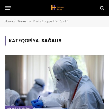
HamamTimes
Posts Tagged "sağalıb"
»
KATEQORIYA:
SAĞALIB
NƏ MƏSƏLƏDIR?