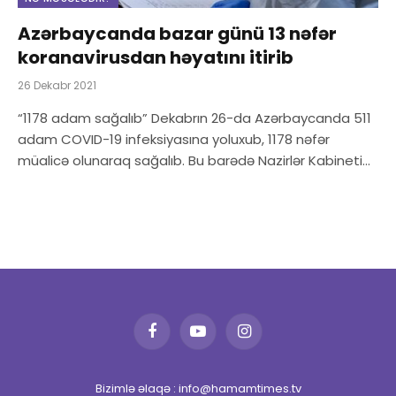
Azərbaycanda bazar günü 13 nəfər
koranavirusdan həyatını itirib
26 Dekabr 2021
“1178 adam sağalıb” Dekabrın 26-da Azərbaycanda 511
adam COVID-19 infeksiyasına yoluxub, 1178 nəfər
müalicə olunaraq sağalıb. Bu barədə Nazirlər Kabineti…
Facebook
YouTube
Instagram
Bizimlə əlaqə : info@hamamtimes.tv