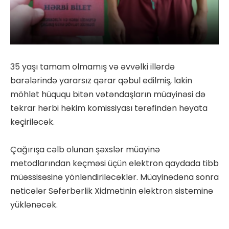
35 yaşı tamam olmamış və əvvəlki illərdə
barələrində yararsız qərar qəbul edilmiş, lakin
möhlət hüququ bitən vətəndaşların müayinəsi də
təkrar hərbi həkim komissiyası tərəfindən həyata
keçiriləcək.
Çağırışa cəlb olunan şəxslər müayinə
metodlarından keçməsi üçün elektron qaydada tibb
müəssisəsinə yönləndiriləcəklər. Müayinədəna sonra
nəticələr Səfərbərlik Xidmətinin elektron sisteminə
yüklənəcək.