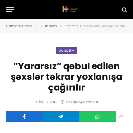
HamamTimes
Gündəm
“Yararsız” qəbul edilən şəxslər təkrar yoxlanışa çağırılır
»
»
GÜNDƏM
“Yararsız” qəbul edilən
şəxslər təkrar yoxlanışa
çağırılır
01 İyul 2024
1 dəqiqəyə oxunur