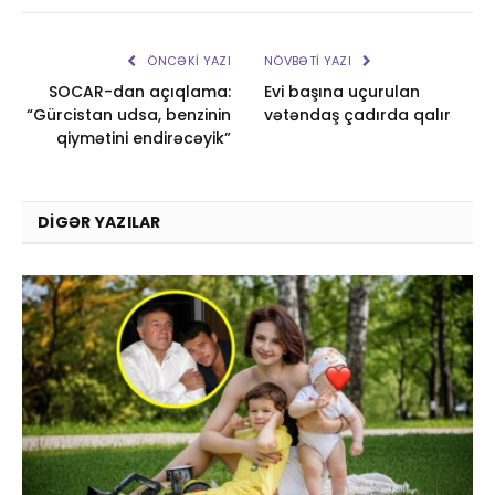
ÖNCƏKI YAZI
NÖVBƏTI YAZI
SOCAR-dan açıqlama:
Evi başına uçurulan
“Gürcistan udsa, benzinin
vətəndaş çadırda qalır
qiymətini endirəcəyik”
DIGƏR YAZILAR