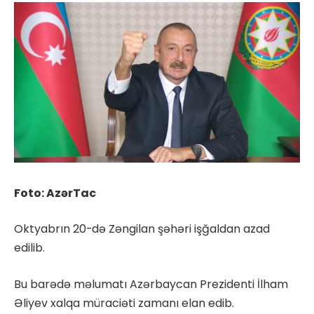
Foto: AzərTac
Oktyabrın 20-də Zəngilan şəhəri işğaldan azad
edilib.
Bu barədə məlumatı Azərbaycan Prezidenti İlham
Əliyev xalqa müraciəti zamanı elan edib.