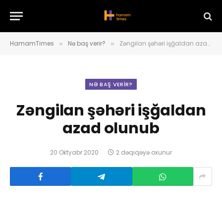
HamamTimes
Nə baş verir?
Zəngilan şəhəri işğaldan azad olunub
»
»
NƏ BAŞ VERIR?
Zəngilan şəhəri işğaldan
azad olunub
20 Oktyabr 2020
2 dəqiqəyə oxunur