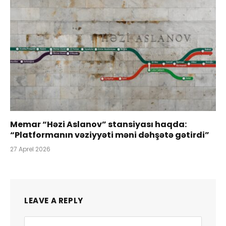
Memar “Həzi Aslanov” stansiyası haqda:
“Platformanın vəziyyəti məni dəhşətə gətirdi”
27 Aprel 2026
LEAVE A REPLY