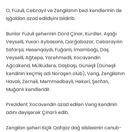
O, Füzuli, Cəbrayıl və Zəngilanın bəzi kəndlərinin də
işğaldan azad edildiyini bildirib.
Bunlar Füzuli şəhərinin Dörd Çinar, Kürdlər, Aşağı
Veysəlli, Yuxarı Aybasanlı, Qarğabazar, Cəbarayılın
Safarşa, Həsənqaydı, Fuğanlı, İmambağı, Daş
Veysəlli, Ağtəpə, Yarəhmədli, Xocavəndin
Ağcakənd, Mülküdərə, Daşbaşı, Günəşli (Günəşli
kəndinin keçmiş adı Noraşen olub), Vəng, Zəngilanın
Havalı, Zərnəli, Məmmədbəyli, Həkəri, Şərifan,
Muğanlı kəndləridir.
Prezident Xocavəndin azad edilən Vəng kəndinin
adını dəyişərək Çinarlı edib.
Zəngilan şəhəri Kiçik Qafqaz dağ silsiləsinin cənub-