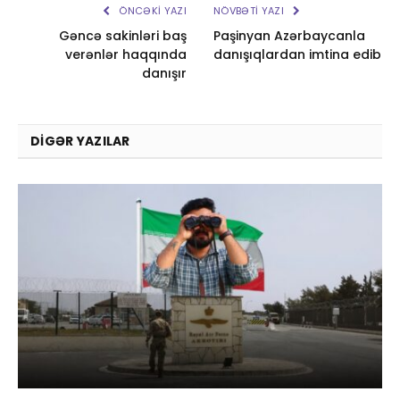
ÖNCƏKI YAZI
NÖVBƏTI YAZI
Gəncə sakinləri baş
Paşinyan Azərbaycanla
verənlər haqqında
danışıqlardan imtina edib
danışır
DIGƏR YAZILAR