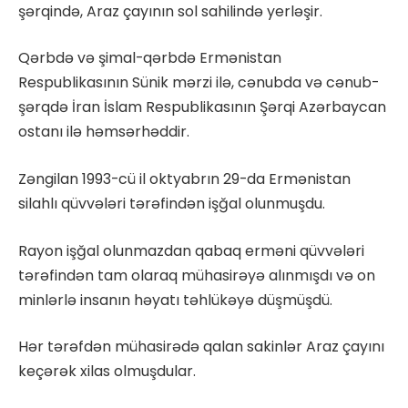
şərqində, Araz çayının sol sahilində yerləşir.
Qərbdə və şimal-qərbdə Ermənistan
Respublikasının Sünik mərzi ilə, cənubda və cənub-
şərqdə İran İslam Respublikasının Şərqi Azərbaycan
ostanı ilə həmsərhəddir.
Zəngilan 1993-cü il oktyabrın 29-da Ermənistan
silahlı qüvvələri tərəfindən işğal olunmuşdu.
Rayon işğal olunmazdan qabaq erməni qüvvələri
tərəfindən tam olaraq mühasirəyə alınmışdı və on
minlərlə insanın həyatı təhlükəyə düşmüşdü.
Hər tərəfdən mühasirədə qalan sakinlər Araz çayını
keçərək xilas olmuşdular.