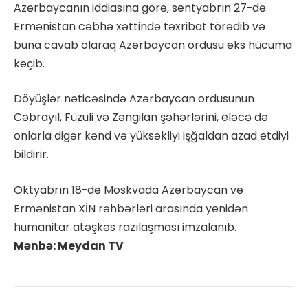
Azərbaycanın iddiasına görə, sentyabrın 27-də
Ermənistan cəbhə xəttində təxribat törədib və
buna cavab olaraq Azərbaycan ordusu əks hücuma
keçib.
Döyüşlər nəticəsində Azərbaycan ordusunun
Cəbrayıl, Füzuli və Zəngilan şəhərlərini, eləcə də
onlarla digər kənd və yüksəkliyi işğaldan azad etdiyi
bildirir.
Oktyabrın 18-də Moskvada Azərbaycan və
Ermənistan XİN rəhbərləri arasında yenidən
humanitar atəşkəs razılaşması imzalanıb.
Mənbə: Meydan TV