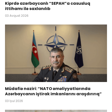
Kiprdə azərbaycanlı “SEPAH”a casusluq
ittihamı ilə saxlanılıb
03 Avqust 2026
Müdafiə naziri: “NATO əməliyyatlarında
Azərbaycanın iştirak imkanlarını araşdırırıq”
03 İyul 2026