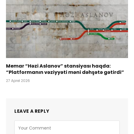
Memar “Həzi Aslanov” stansiyası haqda:
“Platformanın vəziyyəti məni dəhşətə gətirdi”
27 Aprel 2026
LEAVE A REPLY