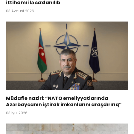
ittihamı ilə saxlanılıb
03 Avqust 2026
Müdafiə naziri: “NATO əməliyyatlarında
Azərbaycanın iştirak imkanlarını araşdırırıq”
03 İyul 2026