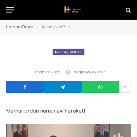
HamamTimes
Nə baş verir?
»
»
NƏ BAŞ VERIR?
10 Yanvar 2025
1 dəqiqəyə oxunur
Məmurlardan nümunəvi hərəkət!