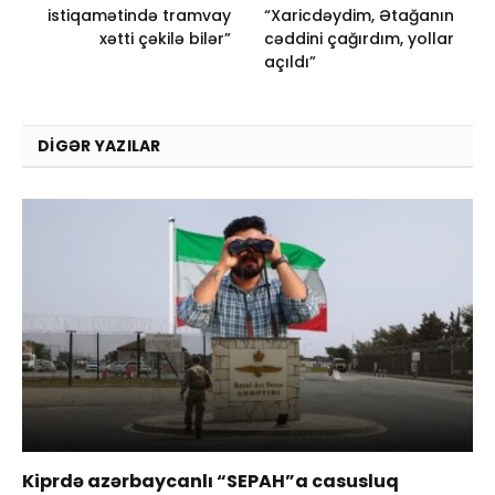
istiqamətində tramvay
“Xaricdəydim, Ətağanın
xətti çəkilə bilər”
cəddini çağırdım, yollar
açıldı”
DIGƏR YAZILAR
Kiprdə azərbaycanlı “SEPAH”a casusluq