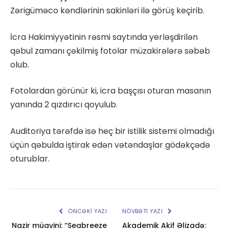
Zərigüməco kəndlərinin sakinləri ilə görüş keçirib.
İcra Hakimiyyətinin rəsmi saytında yerləşdirilən
qəbul zamanı çəkilmiş fotolar müzakirələrə səbəb
olub.
Fotolardan görünür ki, icra başçısı oturan masanın
yanında 2 qızdırıcı qoyulub.
Auditoriya tərəfdə isə heç bir istilik sistemi olmadığı
üçün qəbulda iştirak edən vətəndaşlar gödəkçədə
oturublar.
ÖNCƏKI YAZI
NÖVBƏTI YAZI
Nazir müavini: “Seabreeze
Akademik Akif Əlizadə: