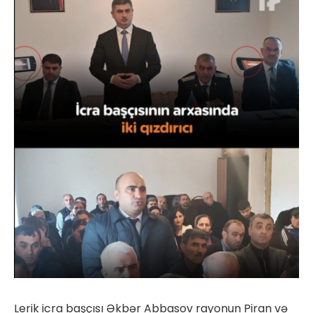
Lerik icra başçısı Əkbər Abbasov rayonun Piran və