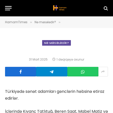
HamamTimes
Nə məsələdir?
»
»
NƏ MƏSƏLƏDIR?
31 Mart 2025
1 dəqiqəyə oxunur
Türkiyədə sənət adamları gənclərin həbsinə etiraz
edirlər.
İçlərində Kıvanç Tatlıtuğ, Beren Saat, Mabel Matiz və