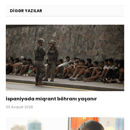
DIGƏR YAZILAR
İspaniyada miqrant böhranı yaşanır
03 Avqust 2026