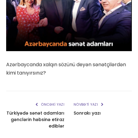
Azərbaycanda xalqın sözünü deyən sənətçilərdən
kimi tanıyırsınız?
ÖNCƏKI YAZI
NÖVBƏTI YAZI
Türkiyədə sənət adamları
Sonrakı yazı
gənclərin həbsinə etiraz
ediblər