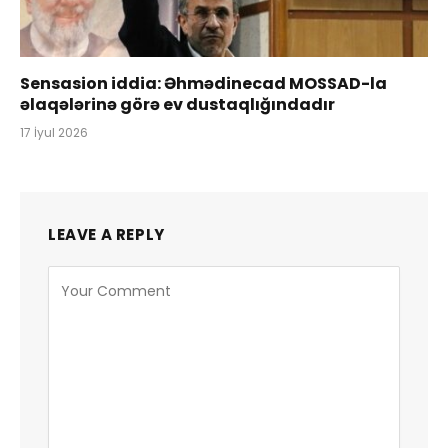
Sensasion iddia: Əhmədinecad MOSSAD-la
əlaqələrinə görə ev dustaqlığındadır
17 İyul 2026
LEAVE A REPLY