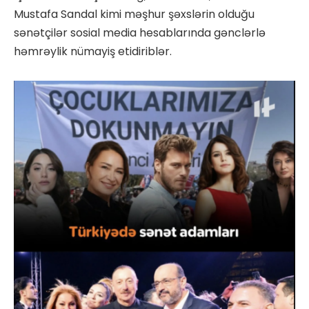
Mustafa Sandal kimi məşhur şəxslərin olduğu
sənətçilər sosial media hesablarında gənclərlə
həmrəylik nümayiş etidiriblər.