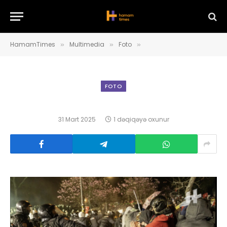
HamamTimes
Multimedia
Foto
»
»
»
FOTO
31 Mart 2025
1 dəqiqəyə oxunur