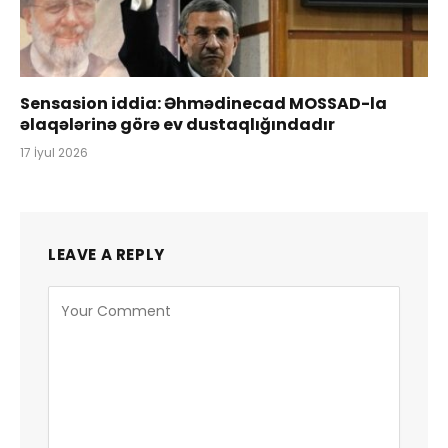
Sensasion iddia: Əhmədinecad MOSSAD-la
əlaqələrinə görə ev dustaqlığındadır
17 İyul 2026
LEAVE A REPLY