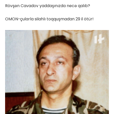
Rövşən Cavadov yaddaşınızda necə qalıb?
OMON-çularla silahlı toqquşmadan 29 il ötür!