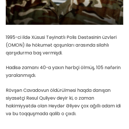
1995-ci ildə Xüsusi Təyinatlı Polis Dəstəsinin üzvləri
(OMON) ilə hökumət qoşunları arasında silahlı
qarşıdurma baş vermişdi.
Hadisə zamanı 40-a yaxın hərbçi ölmüş, 105 nəfərin
yaralanmışdı.
Rövşən Cavadovun öldürülməsi haqda danışan
siyasətçi Rəsul Quliyev deyir ki, o zaman
hakimiyyətdə olan Heydər Əliyev çox ağıllı adam idi
və bu toqquşmada qalib o çıxdı.