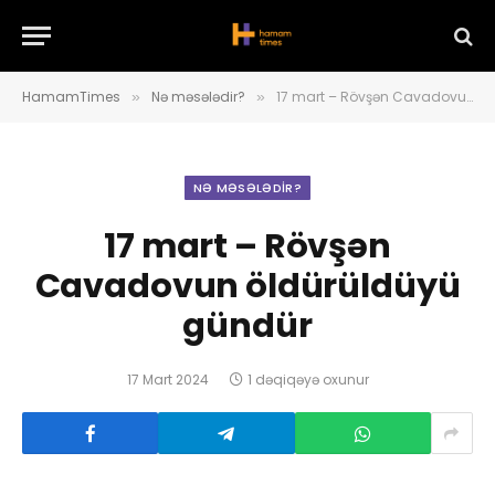
HamamTimes
Nə məsələdir?
17 mart – Rövşən Cavadovun öldürüldüyü gündür
»
»
NƏ MƏSƏLƏDIR?
17 mart – Rövşən
Cavadovun öldürüldüyü
gündür
17 Mart 2024
1 dəqiqəyə oxunur