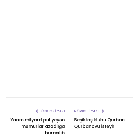
ÖNCƏKI YAZI
NÖVBƏTI YAZI
Yarım milyard pul yeyən
Beşiktaş klubu Qurban
məmurlar azadlığa
Qurbanovu istəyir
buraxılıb