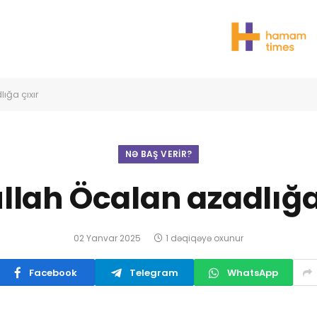
ığa çıxır
NƏ BAŞ VERIR?
lah Öcalan azadlığa
02 Yanvar 2025
1 dəqiqəyə oxunur
Facebook
Telegram
WhatsApp