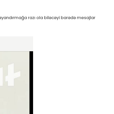
 dayandırmağa razı ola biləcəyi barədə mesajlar