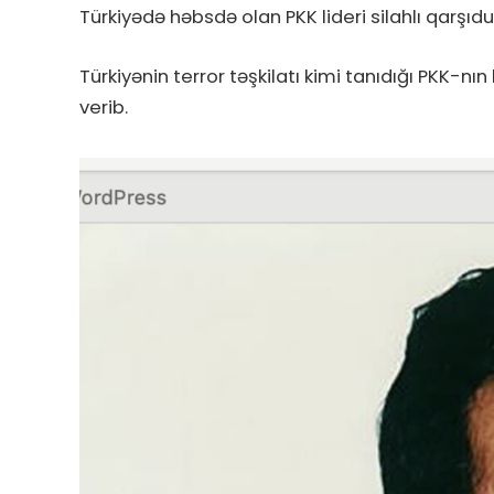
Türkiyədə həbsdə olan PKK lideri silahlı qarşıd
Türkiyənin terror təşkilatı kimi tanıdığı PKK-n
verib.