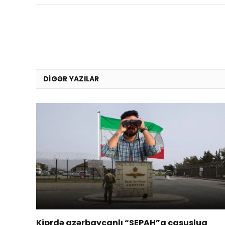
DIGƏR YAZILAR
Kiprdə azərbaycanlı “SEPAH”a casusluq