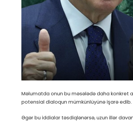
Məlumatda onun bu məsələdə daha konkret add
potensial dialoqun mümkünlüyünə işarə edib.
Əgər bu iddialar təsdiqlənərsə, uzun illər d