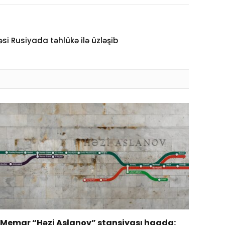
si Rusiyada təhlükə ilə üzləşib
Memar “Həzi Aslanov” stansiyası haqda: