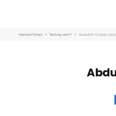
HamamTimes
Nə baş verir?
Abdullah Öcalan azadl
»
»
Abdul