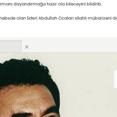
urmanı dayandırmağa hazır ola biləcəyini bildirib.
ın həbsdə olan lideri Abdullah Öcalan silahlı mübarizəni