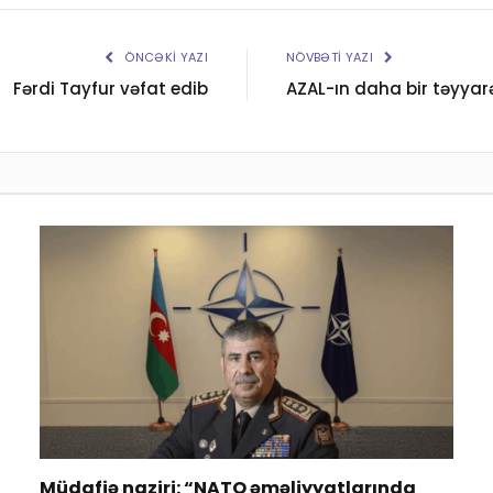
ÖNCƏKI YAZI
NÖVBƏTI YAZI
Fərdi Tayfur vəfat edib
AZAL-ın daha bir təyyarə
Müdafiə naziri: “NATO əməliyyatlarında