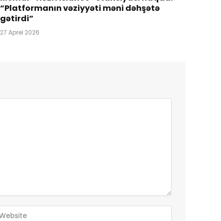
“Platformanın vəziyyəti məni dəhşətə
gətirdi”
27 Aprel 2026