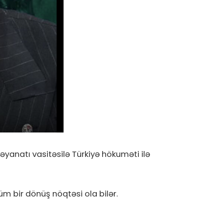
natı vasitəsilə Türkiyə hökuməti ilə
m bir dönüş nöqtəsi ola bilər.