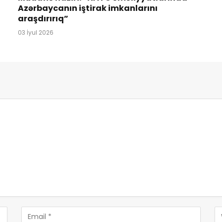
Azərbaycanın iştirak imkanlarını
araşdırırıq”
03 İyul 2026