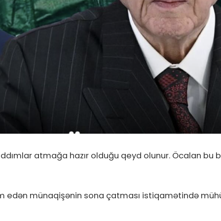
ımlar atmağa hazır olduğu qeyd olunur. Öcalan bu bəya
avam edən münaqişənin sona çatması istiqamətində mühü