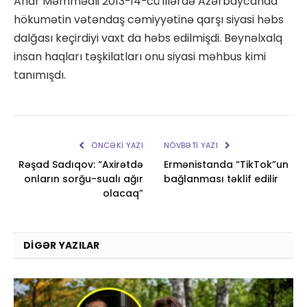
Anar Məmmədli 2013-14-cü illərdə Azərbaycanda
hökumətin vətəndaş cəmiyyətinə qarşı siyasi həbs
dalğası keçirdiyi vaxt da həbs edilmişdi. Beynəlxalq
insan haqları təşkilatları onu siyasi məhbus kimi
tanımışdı.
ÖNCƏKI YAZI
NÖVBƏTI YAZI
Rəşad Sadıqov: “Axirətdə
Ermənistanda “TikTok”un
onların sorğu-sualı ağır
bağlanması təklif edilir
olacaq”
DIGƏR YAZILAR