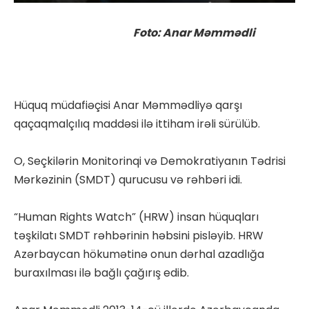
Foto: Anar Məmmədli
Hüquq müdafiəçisi Anar Məmmədliyə qarşı
qaçaqmalçılıq maddəsi ilə ittiham irəli sürülüb.
O, Seçkilərin Monitorinqi və Demokratiyanın Tədrisi
Mərkəzinin (SMDT) qurucusu və rəhbəri idi.
“Human Rights Watch” (HRW) insan hüquqları
təşkilatı SMDT rəhbərinin həbsini pisləyib. HRW
Azərbaycan hökumətinə onun dərhal azadlığa
buraxılması ilə bağlı çağırış edib.