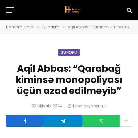
HamamTimes
Gündəm
Aqil Abbas: “Qarabağ kiminsə monopoliyası üçün azad edilməyib”
»
»
GÜNDƏM
Aqil Abbas: “Qarabağ
kiminsə monopoliyası
üçün azad edilməyib”
30 Oktyabr 2024
1 dəqiqəyə oxunur