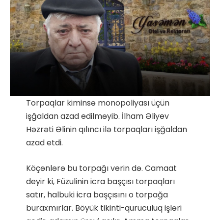
Torpaqlar kiminsə monopoliyası üçün
işğaldan azad edilməyib. İlham Əliyev
Həzrəti Əlinin qılıncı ilə torpaqları işğaldan
azad etdi.
Köçənlərə bu torpağı verin də. Camaat
deyir ki, Füzulinin icra başçısı torpaqları
satır, halbuki icra başçısını o torpağa
buraxmırlar. Böyük tikinti-quruculuq işləri