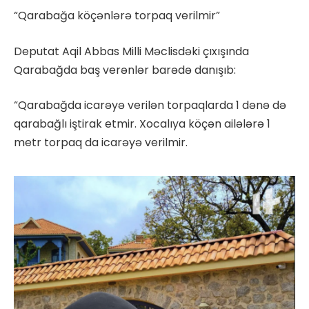
“Qarabağa köçənlərə torpaq verilmir”
Deputat Aqil Abbas Milli Məclisdəki çıxışında
Qarabağda baş verənlər barədə danışıb:
“Qarabağda icarəyə verilən torpaqlarda 1 dənə də
qarabağlı iştirak etmir. Xocalıya köçən ailələrə 1
metr torpaq da icarəyə verilmir.