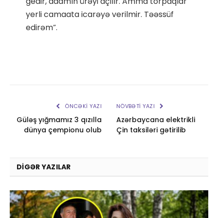
gedir, adamın ürəyi açılır. Amma torpaqlar
yerli camaata icarəyə verilmir. Təəssüf
edirəm”.
ÖNCƏKI YAZI
NÖVBƏTI YAZI
Güləş yığmamız 3 qızılla
Azərbaycana elektrikli
dünya çempionu olub
Çin taksiləri gətirilib
DIGƏR YAZILAR