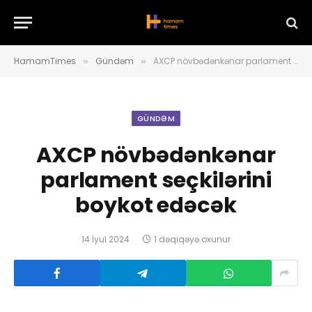
HamamTimes
Gündəm
AXCP növbədənkənar parlament seçkilərini boykot edəcək
»
»
GÜNDƏM
AXCP növbədənkənar
parlament seçkilərini
boykot edəcək
14 İyul 2024
1 dəqiqəyə oxunur