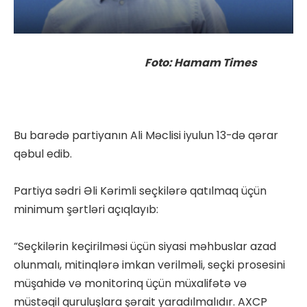
Foto: Hamam Times
Bu barədə partiyanın Ali Məclisi iyulun 13-də qərar
qəbul edib.
Partiya sədri Əli Kərimli seçkilərə qatılmaq üçün
minimum şərtləri açıqlayıb:
“Seçkilərin keçirilməsi üçün siyasi məhbuslar azad
olunmalı, mitinqlərə imkan verilməli, seçki prosesini
müşahidə və monitorinq üçün müxalifətə və
müstəqil quruluşlara şərait yaradılmalıdır. AXCP