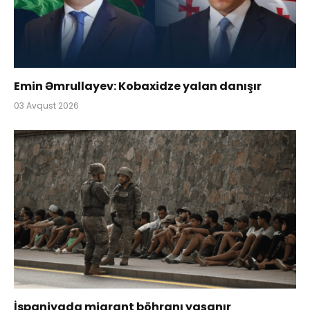
Emin Əmrullayev: Kobaxidze yalan danışır
03 Avqust 2026
İspaniyada miqrant böhranı yaşanır