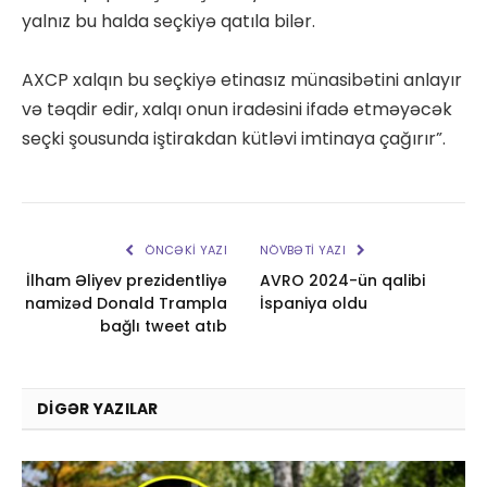
yalnız bu halda seçkiyə qatıla bilər.
AXCP xalqın bu seçkiyə etinasız münasibətini anlayır
və təqdir edir, xalqı onun iradəsini ifadə etməyəcək
seçki şousunda iştirakdan kütləvi imtinaya çağırır”.
ÖNCƏKI YAZI
NÖVBƏTI YAZI
İlham Əliyev prezidentliyə
AVRO 2024-ün qalibi
namizəd Donald Trampla
İspaniya oldu
bağlı tweet atıb
DIGƏR YAZILAR