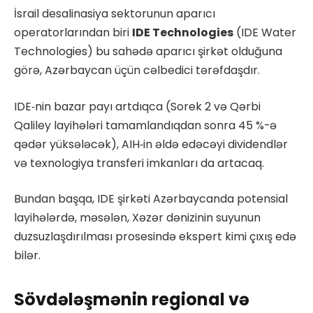
İsrail desalinasiya sektorunun aparıcı
operatorlarından biri
IDE Technologies
(IDE Water
Technologies) bu sahədə aparıcı şirkət olduğuna
görə, Azərbaycan üçün cəlbedici tərəfdaşdır.
IDE‑nin bazar payı artdıqca (Sorek 2 və Qərbi
Qaliley layihələri tamamlandıqdan sonra 45 %-ə
qədər yüksələcək), AIH‑in əldə edəcəyi dividendlər
və texnologiya transferi imkanları da artacaq.
Bundan başqa, IDE şirkəti Azərbaycanda potensial
layihələrdə, məsələn, Xəzər dənizinin suyunun
duzsuzlaşdırılması prosesində ekspert kimi çıxış edə
bilər.
Sövdələşmənin regional və