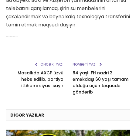
Bu obyekt Bakı və Abşeron yarımadasının artan su
tələbatını qarşılamaq, şirin su mənbələrini
şaxələndirmək və beynəlxalq texnologiya transferini
təmin etmək məqsədi daşıyır.
Azərbaycanın su təhlükəsizliyi strategiyası
ÖNCƏKI YAZI
NÖVBƏTI YAZI
Masallıda AXCP üzvü
64 yaşlı FH naziri 3
həbs edilib, partiya
əməkdaşı 60 yaşı tamam
ittihamı siyasi sayır
olduğu üçün təqaüdə
göndərib
DIGƏR YAZILAR