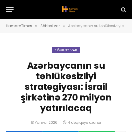
HamamTimes
Söhbət var
Azərbaycanın su təhlükəsizliyi strategiyası: İsrail şirkətinə 270 milyon yatırılacaq
»
»
SÖHBƏT VAR
Azərbaycanın su
təhlükəsizliyi
strategiyası: İsrail
şirkətinə 270 milyon
yatırılacaq
13 Yanvar 2026
4 dəqiqəyə oxunur