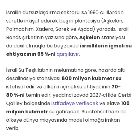
İsrailin duzsuzlaşdırma sektoru isə 1990‑cı illərdən
sürətlə inkişaf edərək beş iri plantasiya (Aşkelon,
Palmachim, Xadera, Sorek və Aşdod) yaradıb. İsrail
Bonds şirkətinin yazısına görə,
Aşkelon
stansiyası
da daxil olmaqla bu beş zavod
israillilərin içməli su
ehtiyacının 65 %‑ni
qarşılayır
.
İsrail Su Təşkilatının məlumatına görə, hazırda altı
desalinasiya stansiyası
800 milyon kubmetr su
istehsal edir və ölkənin içməli su ehtiyacının
70-
80 %‑ni
təmin edir; yeddinci zavod 2027‑ci ildə Qərbi
Qaliley bölgəsində
istifadəyə veriləcək
və əlavə
100
milyon kubmetr
su gətirəcək. Bu istehsal həm də
ölkəyə dünya miqyasında model olmağa imkan
verib.