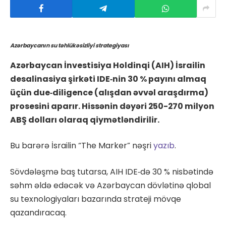
Azərbaycanın su təhlükəsizliyi strategiyası
Azərbaycan İnvestisiya Holdinqi (AIH) İsrailin
desalinasiya şirkəti IDE‑nin 30 % payını almaq
üçün due‑diligence (alışdan əvvəl araşdırma)
prosesini aparır. Hissənin dəyəri 250-270 milyon
ABŞ dolları olaraq qiymətləndirilir.
Bu barərə İsrailin “The Marker” nəşri
yazıb
.
Sövdələşmə baş tutarsa, AIH IDE‑də 30 % nisbətində
səhm əldə edəcək və Azərbaycan dövlətinə qlobal
su texnologiyaları bazarında strateji mövqe
qazandıracaq.