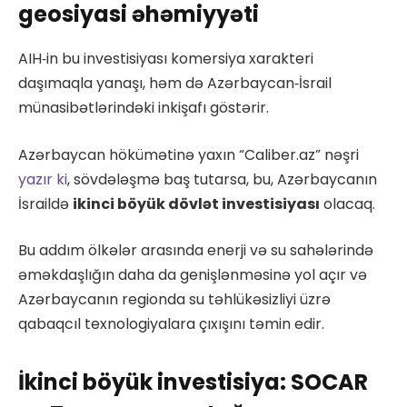
geosiyasi əhəmiyyəti
AIH‑in bu investisiyası komersiya xarakteri
daşımaqla yanaşı, həm də Azərbaycan‑İsrail
münasibətlərindəki inkişafı göstərir.
Azərbaycan hökümətinə yaxın “Caliber.az” nəşri
yazır ki
, sövdələşmə baş tutarsa, bu, Azərbaycanın
İsraildə
ikinci böyük dövlət investisiyası
olacaq.
Bu addım ölkələr arasında enerji və su sahələrində
əməkdaşlığın daha da genişlənməsinə yol açır və
Azərbaycanın regionda su təhlükəsizliyi üzrə
qabaqcıl texnologiyalara çıxışını təmin edir.
İkinci böyük investisiya: SOCAR