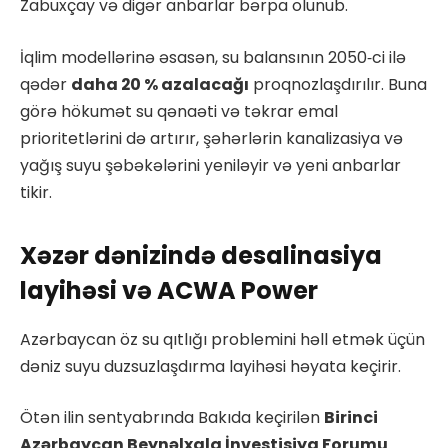
Zabuxçay və digər anbarlar bərpa olunub.
İqlim modellərinə əsasən, su balansının 2050‑ci ilə
qədər
daha 20 % azalacağı
proqnozlaşdırılır. Buna
görə hökumət su qənaəti və təkrar emal
prioritetlərini də artırır, şəhərlərin kanalizasiya və
yağış suyu şəbəkələrini yeniləyir və yeni anbarlar
tikir.
Xəzər dənizində desalinasiya
layihəsi və ACWA Power
Azərbaycan öz su qıtlığı problemini həll etmək üçün
dəniz suyu duzsuzlaşdırma layihəsi həyata keçirir.
Ötən ilin sentyabrında Bakıda keçirilən
Birinci
Azərbaycan Beynəlxalq İnvestisiya Forumu