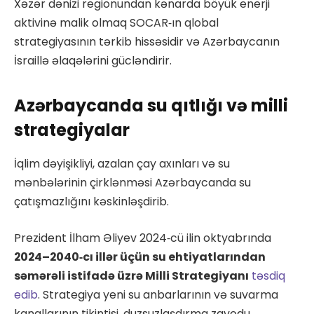
Xəzər dənizi regionundan kənarda böyük enerji
aktivinə malik olmaq SOCAR‑ın qlobal
strategiyasının tərkib hissəsidir və Azərbaycanın
İsraillə əlaqələrini gücləndirir.
Azərbaycanda su qıtlığı və milli
strategiyalar
İqlim dəyişikliyi, azalan çay axınları və su
mənbələrinin çirklənməsi Azərbaycanda su
çatışmazlığını kəskinləşdirib.
Prezident İlham Əliyev 2024‑cü ilin oktyabrında
2024–2040‑cı illər üçün su ehtiyatlarından
səmərəli istifadə üzrə Milli Strategiyanı
təsdiq
edib
. Strategiya yeni su anbarlarının və suvarma
kanallarının tikintisi, duzsuzlaşdırma zavodu