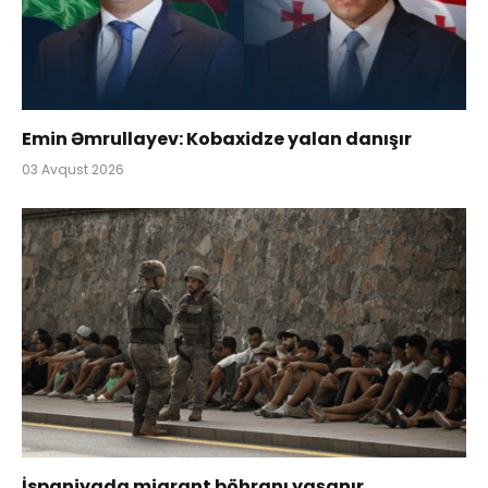
Emin Əmrullayev: Kobaxidze yalan danışır
03 Avqust 2026
İspaniyada miqrant böhranı yaşanır