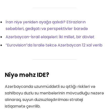
İran niyə yenidən ayağa qalxdı? Etirazların
səbəbləri, gedişatı və perspektivlər barədə
Azərbaycan-İsrail əlaqələri: İki millət, bir dövlət
“Eurovision”da İsrailə təkcə Azərbaycan 12 xal verib
Niyə məhz IDE?
Azərbaycanda uzunmüddətli su qıtlığı riskləri və
sahilboyu duzlu su mənbələrinin mövcudluğu nəzərə
alınaraq, suyun duzsuzlaşdırılması strateji
istiqamətə çevrilib.