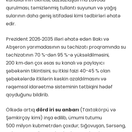
qurulması, təmizlənmiş tullantı suyunun və yağış
sularının daha geniş istifadəsi kimi tədbirləri əhatə
edir.
Prezident 2026‑2035 illəri əhatə edən Bakı və
Abşeron yarımadasının su təchizatı proqramında su
təchizatının 70 %-dən 95 %-ə yüksəldilməsini,
200 km‑dən çox əsas su kanalı və paylayıcı
şəbəkənin tikintisini, su itkisi faizi 40-45 % olan
şəbəkələrdə itkilərin kəskin azaldılmasını və
rəqəmsal idarəetmə sisteminin tətbiqini hədəf
qoyduğunu bildirib.
Ölkədə artıq
dörd iri su anbarı
(Taxtakörpü və
Şəmkirçay kimi) inşa edilib, ümumi tutumu
500 milyon kubmetrdən çoxdur; Sığovuşan, Sərsəng,