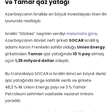
və Tamar qaz yatağı
Azərbaycanın İsraildə ən böyük investisiyası ötən ilin
iyununda reallaşıb.
İsrailin “Globes” nəşrinin verdiyi
məlumata görə
,
Azərbaycanın dövlət neft şirkəti
SOCAR
israilli iş
adamı Aaron Frenkelin sahibi olduğu
Union Energy
şirkətindən
Tamar
qaz yatağında
10 % pay
almaq
üçün
1,25 milyard dollar
ödəyib.
Bu tranzaksiya SOCAR‑a İsrailin ikinci ən böyük dəniz
qaz yatağında birgə sahiblik verib və şirkətə
48,3 %‑lik Union Energy payı və 3 % Tamar
Petroleum səhmləri vasitəsilə nəzarət imkanı
yaradıb.