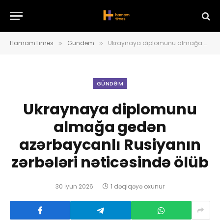
HamamTimes
Gündəm
Ukraynaya diplomunu almağa gedən azərbaycanlı Rusiyanın zərbələri nəticəsində ölüb
»
»
GÜNDƏM
Ukraynaya diplomunu
almağa gedən
azərbaycanlı Rusiyanın
zərbələri nəticəsində ölüb
30 İyun 2026
1 dəqiqəyə oxunur