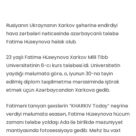
Rusiyanın Ukraynanın Xarkov şəhərinə endirdiyi
hava zərbələri nəticəsində azərbaycanlı tələbə
Fatimə Hüseynova həlak olub.
23 yaşlı Fatimə Hüseynova Xarkov Milli Tibb
Universitetinin 6-cı kurs tələbəsi idi. Universitetin
yaydığı məlumata görə, o, iyunun 30-na təyin
edilmiş diplom təqdimetmə mərasimində iştirak
etmək üçün Azərbaycandan Xarkova gedib.
Fatiməni tanıyan şəxslərin “KHARKIV Today” nəşrinə
verdiyi məlumata əsasən, Fatimə Hüseynova hücum
zamanı tələbə yoldaşı Ada ilə birlikdə məzuniyyət
mantiyasında fotosessiyaya gedib. Məhz bu vaxt