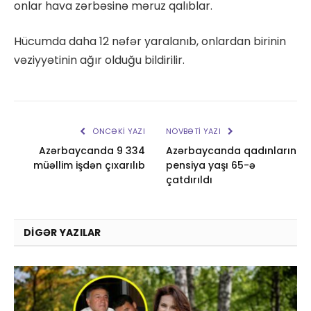
onlar hava zərbəsinə məruz qalıblar.
Hücumda daha 12 nəfər yaralanıb, onlardan birinin
vəziyyətinin ağır olduğu bildirilir.
ÖNCƏKI YAZI
NÖVBƏTI YAZI
Azərbaycanda 9 334
Azərbaycanda qadınların
müəllim işdən çıxarılıb
pensiya yaşı 65-ə
çatdırıldı
DIGƏR YAZILAR