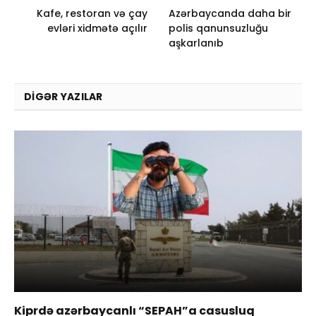
Kafe, restoran və çay
Azərbaycanda daha bir
evləri xidmətə açılır
polis qanunsuzluğu
aşkarlanıb
DIGƏR YAZILAR
Kiprdə azərbaycanlı “SEPAH”a casusluq