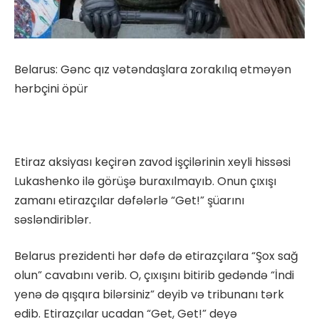
Belarus: Gənc qız vətəndaşlara zorakılıq etməyən
hərbçini öpür
Etiraz aksiyası keçirən zavod işçilərinin xeyli hissəsi
Lukashenko ilə görüşə buraxılmayıb. Onun çıxışı
zamanı etirazçılar dəfələrlə “Get!” şüarını
səsləndiriblər.
Belarus prezidenti hər dəfə də etirazçılara “Şox sağ
olun” cavabını verib. O, çıxışını bitirib gedəndə “İndi
yenə də qışqıra bilərsiniz” deyib və tribunanı tərk
edib. Etirazçılar ucadan “Get, Get!” deyə