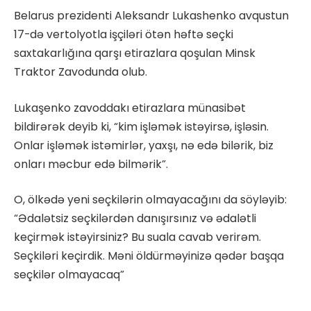
Belarus prezidenti Aleksandr Lukashenko avqustun
17-də vertolyotla işçiləri ötən həftə seçki
saxtakarlığına qarşı etirazlara qoşulan Minsk
Traktor Zavodunda olub.
Lukaşenko zavoddakı etirazlara münasibət
bildirərək deyib ki, “kim işləmək istəyirsə, işləsin.
Onlar işləmək istəmirlər, yaxşı, nə edə bilərik, biz
onları məcbur edə bilmərik”.
O, ölkədə yeni seçkilərin olmayacağını da söyləyib:
“Ədalətsiz seçkilərdən danışırsınız və ədalətli
keçirmək istəyirsiniz? Bu suala cavab verirəm.
Seçkiləri keçirdik. Məni öldürməyinizə qədər başqa
seçkilər olmayacaq”