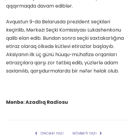
qışqırmaqda davam ediblər.
Avqustun 9-da Belarusda prezident seçkiləri
keçirilib, Mərkəzi Seçki Komissiyası Lukashenkonu
qalib elan edib. Bundan sonra seçki saxtakarlığına
etiraz olaraq ölkədə kütləvi etirazlar başlayıb.
Aksiyanın ilk üç günü hüuqu-mühafizə orqanları
etirazçılara qarşı zor tətbiq edib, yüzlərlə adam
saxlanılıb, qarşıdurmalarda bir nəfər həlak olub.
Mənbə: Azadlıq Radiosu
ÖNCƏKI YAZI
NÖVBƏTI YAZI