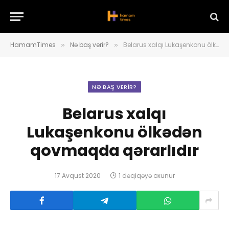
HamamTimes
Nə baş verir?
Belarus xalqı Lukaşenkonu ölkədən qovmaqda qərarlıdır
»
»
NƏ BAŞ VERIR?
Belarus xalqı
Lukaşenkonu ölkədən
qovmaqda qərarlıdır
17 Avqust 2020
1 dəqiqəyə oxunur