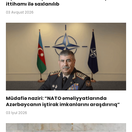
ittihamı ilə saxlanılıb
03 Avqust 2026
Müdafiə naziri: “NATO əməliyyatlarında
Azərbaycanın iştirak imkanlarını araşdırırıq”
03 İyul 2026