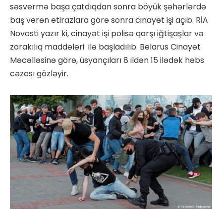
səsvermə başa çatdıqdan sonra böyük şəhərlərdə
baş verən etirazlara görə sonra cinayət işi açıb. RİA
Novosti yazır ki, cinayət işi polisə qarşı iğtişaşlar və
zorakılıq maddələri ilə başladılıb. Belarus Cinayət
Məcəlləsinə görə, üsyançıları 8 ildən 15 ilədək həbs
cəzası gözləyir.