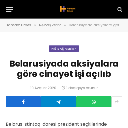
HamamTimes
Nə baş verir?
Belarusiyada aksiyalara görə cinayət işi açılıb
»
»
NƏ BAŞ VERIR?
Belarusiyada aksiyalara
görə cinayət işi açılıb
10 Avqust 2020
1 dəqiqəyə oxunur
Belarus İstintaq İdarəsi prezident seçkilərində