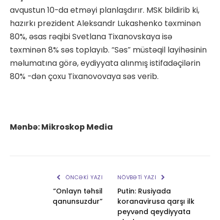
avqustun 10-da etməyi planlaşdırır. MSK bildirib ki,
hazırkı prezident Aleksandr Lukashenko təxminən
80%, əsas rəqibi Svetlana Tixanovskaya isə
təxminən 8% səs toplayıb. “Səs” müstəqil layihəsinin
məlumatına görə, eydiyyata alınmış istifadəçilərin
80% -dən çoxu Tixanovovaya səs verib.
Mənbə: Mikroskop Media
ÖNCƏKI YAZI
NÖVBƏTI YAZI
“Onlayn təhsil
Putin: Rusiyada
qanunsuzdur”
koranavirusa qarşı ilk
peyvənd qeydiyyata