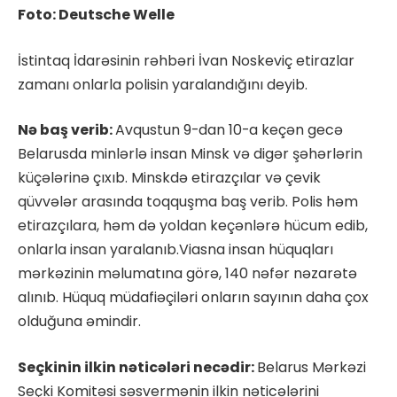
Foto: Deutsche Welle
İstintaq İdarəsinin rəhbəri İvan Noskeviç etirazlar
zamanı onlarla polisin yaralandığını deyib.
Nə baş verib:
Avqustun 9-dan 10-a keçən gecə
Belarusda minlərlə insan Minsk və digər şəhərlərin
küçələrinə çıxıb. Minskdə etirazçılar və çevik
qüvvələr arasında toqquşma baş verib. Polis həm
etirazçılara, həm də yoldan keçənlərə hücum edib,
onlarla insan yaralanıb.Viasna insan hüquqları
mərkəzinin məlumatına görə, 140 nəfər nəzarətə
alınıb. Hüquq müdafiəçiləri onların sayının daha çox
olduğuna əmindir.
Seçkinin ilkin nəticələri necədir:
Belarus Mərkəzi
Seçki Komitəsi səsvermənin ilkin nəticələrini