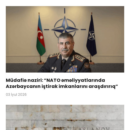
Müdafiə naziri: “NATO əməliyyatlarında
Azərbaycanın iştirak imkanlarını araşdırırıq”
03 İyul 2026