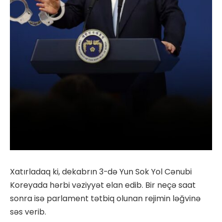
Xatırladaq ki, dekabrın 3-də Yun Sok Yol Cənubi
Koreyada hərbi vəziyyət elan edib. Bir neçə saat
sonra isə parlament tətbiq olunan rejimin ləğvinə
səs verib.