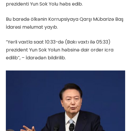
prezidenti Yun Sok Yolu həbs edib.
Bu barədə ölkənin Korrupsiyaya Qarşı Mübarizə Baş
İdarəsi məlumat yayıb.
“Yerli vaxtla saat 10:33-də (Bakı vaxtı ilə 05:33)
prezident Yun Sok Yolun həbsinə dair order icra
edilib”, – İdarədən bildirilib.