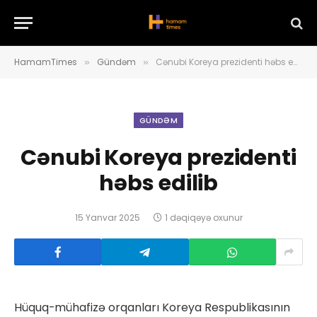
HamamTimes
Gündəm
Cənubi Koreya prezidenti həbs edilib
»
»
GÜNDƏM
Cənubi Koreya prezidenti
həbs edilib
15 Yanvar 2025
1 dəqiqəyə oxunur
Hüquq-mühafizə orqanları Koreya Respublikasının