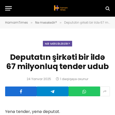
HamamTimes
Nə məsələdir?
Deputatın şirkəti bir ildə 67 milyonluq tender udub
»
»
NƏ MƏSƏLƏDIR?
Deputatın şirkəti bir ildə
67 milyonluq tender udub
24 Yanvar 2025
1 dəqiqəyə oxunur
Yenə tender, yenə deputat.