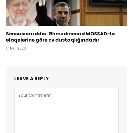
Sensasion iddia: Əhmədinecad MOSSAD-la
əlaqələrinə görə ev dustaqlığındadır
17 İyul 2026
LEAVE A REPLY