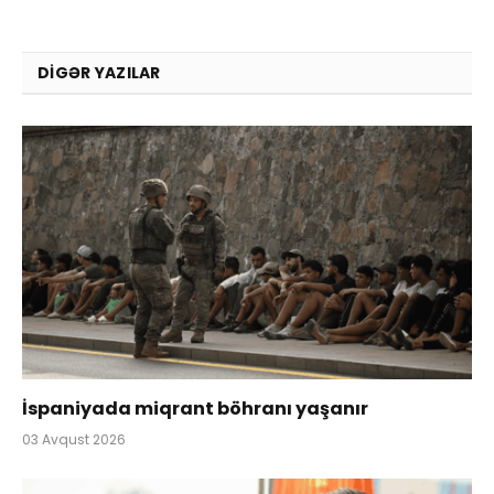
DIGƏR YAZILAR
İspaniyada miqrant böhranı yaşanır
03 Avqust 2026