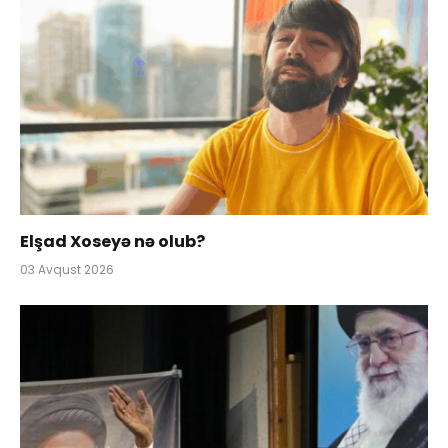
Elşad Xoseyə nə olub?
03 Avqust 2026