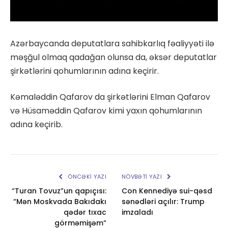
Azərbaycanda deputatlara sahibkarlıq fəaliyyəti ilə
məşğul olmaq qadağan olunsa da, əksər deputatlar
şirkətlərini qohumlarının adına keçirir.
Kəmaləddin Qafarov da şirkətlərini Elman Qafarov
və Hüsaməddin Qafarov kimi yaxın qohumlarının
adına keçirib.
ÖNCƏKI YAZI
NÖVBƏTI YAZI
“Turan Tovuz”un qapıçısı:
Con Kennediyə sui-qəsd
“Mən Moskvada Bakıdakı
sənədləri açılır: Trump
qədər tıxac
imzaladı
görməmişəm“