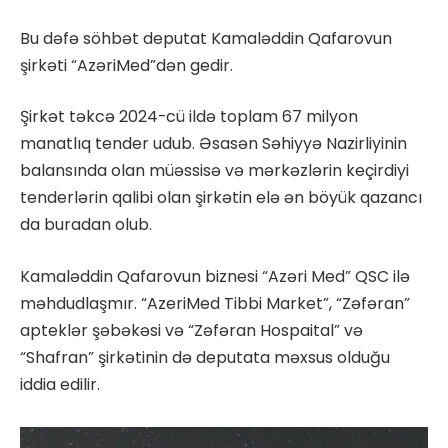
Bu dəfə söhbət deputat Kamaləddin Qafarovun
şirkəti “AzəriMed”dən gedir.
Şirkət təkcə 2024-cü ildə toplam 67 milyon
manatlıq tender udub. Əsasən Səhiyyə Nazirliyinin
balansında olan müəssisə və mərkəzlərin keçirdiyi
tenderlərin qalibi olan şirkətin elə ən böyük qazancı
da buradan olub.
Kamaləddin Qafarovun biznesi “Azəri Med” QSC ilə
məhdudlaşmır. “AzeriMed Tibbi Market”, “Zəfəran”
apteklər şəbəkəsi və “Zəfəran Hospaital” və
“Shafran” şirkətinin də deputata məxsus olduğu
iddia edilir.